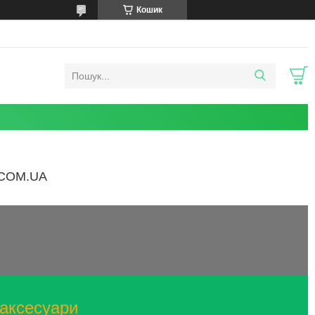
Кошик
COM.UA
 аксесуари