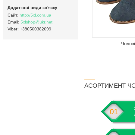
http://5xl.com.ua
5xlshop@ukr.net
+380500382099
Чолові
АСОРТИМЕНТ Ч
01