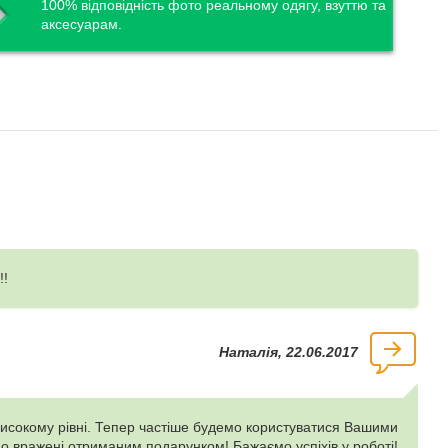
100% відповідність фото реальному одягу, взуттю та
аксесуарам.
!!
Наталія, 22.06.2017
високому рівні. Тепер частіше будемо користуватися Вашими
о вражені отриманим подарунком! Бажаємо успіхів у роботі!