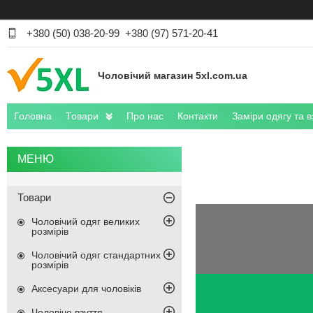
+380 (50) 038-20-99
+380 (97) 571-20-41
Чоловічий магазин 5xl.com.ua
Головна
Товари
Про нас
Контакти
Заміри одягу та в
Товари
Чоловічий одяг великих
розмірів
Чоловічий одяг стандартних
розмірів
Аксесуари для чоловіків
Чоловіче взуття