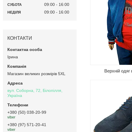
09:00
16:00
СУБОТА
09:00
16:00
НЕДІЛЯ
Зимові та демісезо
туфлі та мокасини,
босоніжки та шльо
КОНТАКТИ
наявності чоловіче
розмірів на будь-я
Ірина
Верхній одяг 
Магазин великих розмірів 5XL
вул. Соборна, 72, Білопілля,
Україна
+380 (50) 038-20-99
viber
+380 (97) 571-20-41
viber