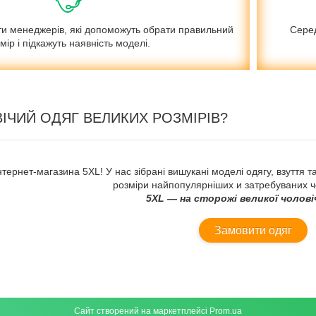
ти менеджерів, які допоможуть обрати правильний
Серед
мір і підкажуть наявність моделі.
ІЧИЙ ОДЯГ ВЕЛИКИХ РОЗМІРІВ?
нтернет-магазина 5XL! У нас зібрані вишукані моделі одягу, взуття т
розміри найпопулярніших и затребуваних чо
5XL — на сторожі великої чолові
Замовити одяг
Сайт створений на маркетплейсі
Prom.ua