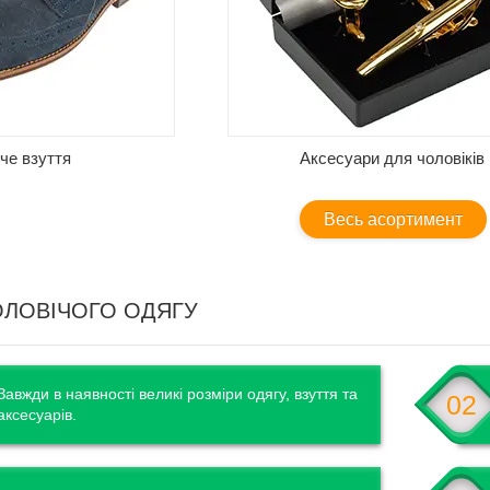
че взуття
Аксесуари для чоловіків
Весь асортимент
ОЛОВІЧОГО ОДЯГУ
Завжди в наявності великі розміри одягу, взуття та
02
аксесуарів.