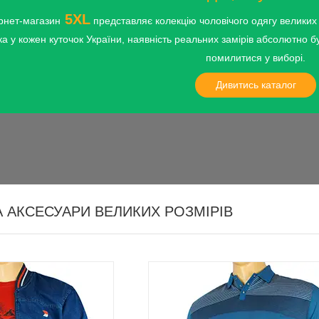
5XL
рнет-магазин
представляє колекцію чоловічого одягу великих р
а у кожен куточок України, наявність реальних замірів абсолютно б
помилитися у виборі.
Дивитись каталог
ьто, демісезонні
Спортивні футболки з принтами та
еликих розмірів —
стильні майки та теніски у стилі c
влучні фасони,
великий асортимент продукції дл
ній вигляд і приємні
занять спортом та на кожен день.
ласичні і спортивні
Різноманітні кольори для чоловікі
яких вподобань.
А АКСЕСУАРИ ВЕЛИКИХ РОЗМІРІВ