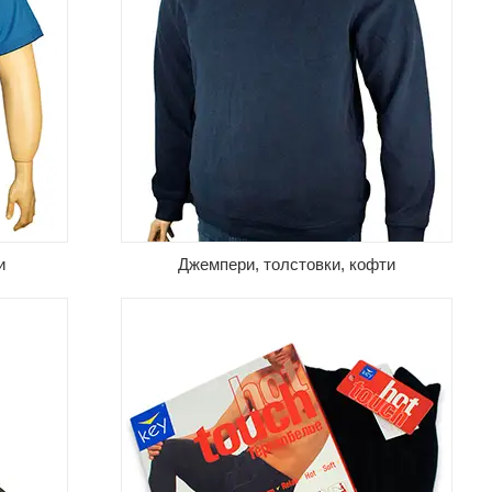
умки,
Халати та піжами, кальсони, спідні
ментів,
сорочки та майки, труси сімейні, боксери
та плавки, купальні плавки,
осових
термобілизна та шкарпетки — нижня
итися
білизна для зимової та літньої пори року.
и
Джемпери, толстовки, кофти