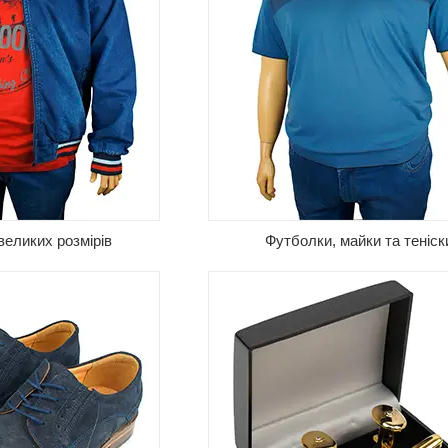
Ремені та підтяжки, портфелі та с
нні черевики, класичні
портмоне та обкладинки для доку
 повсякденні кросівки,
запонки та шпильки для краваток,
панці — завжди у
рукавиці та парасольки, набори н
 взуття великих
хусточок — все, що може знадоб
кий смак.
сучасному чоловікові.
великих розмірів
Футболки, майки та теніск