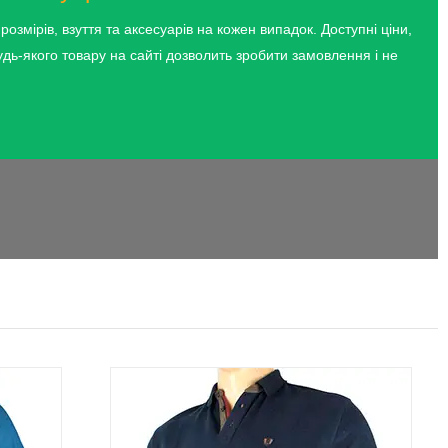
озмірів, взуття та аксесуарів на кожен випадок. Доступні ціни,
удь-якого товару на сайті дозволить зробити замовлення і не
 без,
Кофти та светри, джемпери та
asual —
водолазки, батники та лонгсліви,
я
толстовки та кенгуру, кардигани та
жилети — більше ніж 100 моделей одягу
в будь-
великого розміру для повсякденного
носіння та особливих випадків.