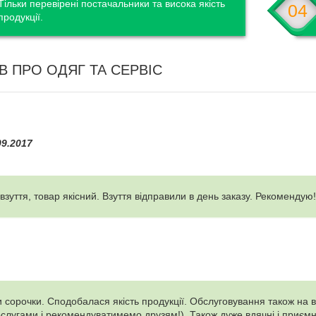
Тільки перевірені постачальники та висока якість
04
продукції.
ІВ ПРО ОДЯГ ТА СЕРВІС
09.2017
зуття, товар якісний. Взуття відправили в день заказу. Рекомендую!
 сорочки. Сподобалася якість продукції. Обслуговування також на 
слугами і рекомендуватимемо друзям!). Також дуже вдячні і приємн