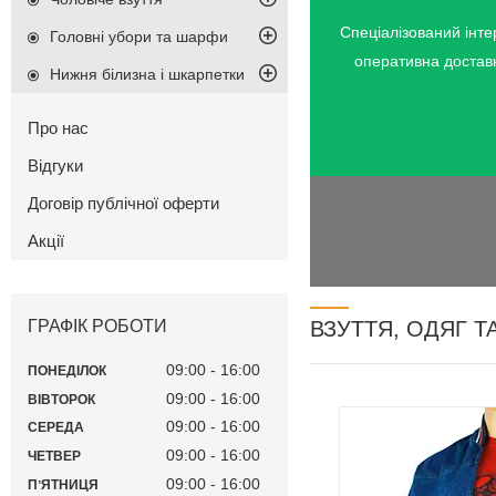
Спеціалізований інте
Головні убори та шарфи
оперативна доставк
Нижня білизна і шкарпетки
Про нас
Відгуки
Зимові куртки і пал
Договір публічної оферти
куртки і вітровки в
якісні матеріали, 
Акції
привабливий зовніш
ціни. В наявності к
моделі.
ВЗУТТЯ, ОДЯГ Т
ГРАФІК РОБОТИ
09:00
16:00
ПОНЕДІЛОК
09:00
16:00
ВІВТОРОК
09:00
16:00
СЕРЕДА
09:00
16:00
ЧЕТВЕР
09:00
16:00
ПʼЯТНИЦЯ