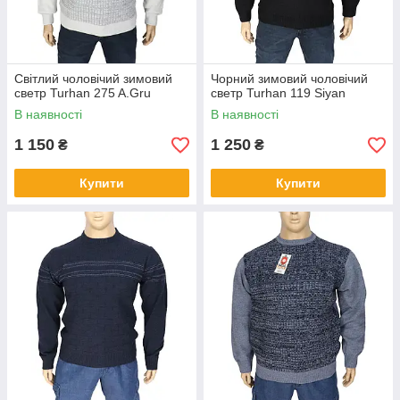
людям з чутливою шкірою та тим, хто віддає
перевагу натуральності у всьому. Компромісним
варіантом є одяг з обох видів матеріалів. Він більш
практичний і задовільнить найсуворіші вимоги.
Світлий чоловічий зимовий
Чорний зимовий чоловічий
4.
светр Turhan 275 A.Gru
светр Turhan 119 Siyan
В наявності
В наявності
1 150
1 250
₴
₴
Натуральний, синтетичний одяг великих розмірів
сидить комфортно і не обмежуватиме ваші рухи.
Купити
Купити
Інтернет-магазин 5XL пропонує своїм клієнтам
моделі на блискавці, з різною формою горловини.
Обирайте ті, які вам більше до смаку, бо кожна річ
буде вигідно підкреслювати статуру і добре
виглядатиме з будь-якими штанами у вашому
гардеробі.
СТИЛЬНІ СВЕТРИ ДЛЯ ЧОЛОВІКІВ