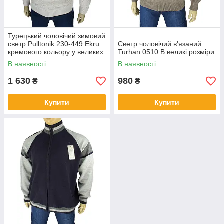
Турецький чоловічий зимовий
светр Pulltonik 230-449 Ekru
Светр чоловічий в'язаний
кремового кольору у великих
Turhan 0510 B великі розміри
розмірах
В наявності
В наявності
1 630
980
₴
₴
Купити
Купити