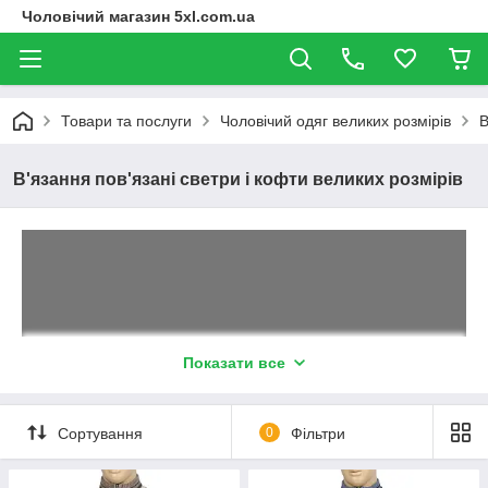
Чоловічий магазин 5xl.com.ua
Товари та послуги
Чоловічий одяг великих розмірів
В
В'язання пов'язані светри і кофти великих розмірів
Показати все
В’язані светри великих розмірів
Реалізуємо кофти та светри, в яких ви точно не
Сортування
0
Фільтри
змерзнете взимку! В’язані бавовняні та акрилові речі
великих розмірів створені для чоловіків, що віддають