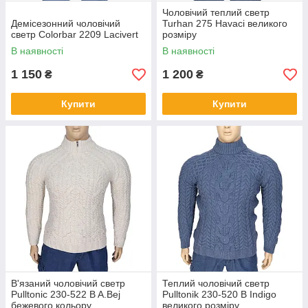
Обирайте вовняні кофти чи акрилові светри в інтернет-
Чоловічий теплий светр
Демісезонний чоловічий
Turhan 275 Havaci великого
магазині 5XL, та замовляйте одяг великих розмірів з
светр Colorbar 2209 Lacivert
розміру
доставкою у своє місто. У нас — найкращі речі для чоловіків.
В наявності
В наявності
1 150
1 200
₴
₴
Купити
Купити
В'язаний чоловічий светр
Теплий чоловічий светр
Pulltonic 230-522 B A.Bej
Pulltonik 230-520 B Indigo
бежевого кольору
великого розміру