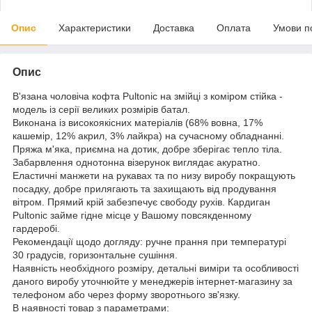
Опис
Характеристики
Доставка
Оплата
Умови п
Опис
В'язана чоловіча кофта Pultonic на змійці з коміром стійка -
модель із серії великих розмірів батал.
Виконана із високоякісних матеріалів (68% вовна, 17%
кашемір, 12% акрил, 3% лайкра) на сучасному обладнанні.
Пряжа м'яка, приємна на дотик, добре зберігає тепло тіла.
Забарвлення однотонна візерунок виглядає акуратно.
Еластичні манжети на рукавах та по низу виробу покращують
посадку, добре прилягають та захищають від продування
вітром. Прямий крій забезпечує свободу рухів. Кардиган
Pultonic займе гідне місце у Вашому повсякденному
гардеробі.
Рекомендації щодо догляду: ручне прання при температурі
30 градусів, горизонтальне сушіння.
Наявність необхідного розміру, детальні виміри та особливості
даного виробу уточнюйте у менеджерів інтернет-магазину за
телефоном або через форму зворотнього зв'язку.
В наявності товар з параметрами: