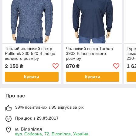
Теплий чоловічий светр
Чоловічий светр Turhan
Туре
Pulltonik 230-520 B Indigo
3902 B laci великого
зимо
великого розміру
розміру
230-
коль
2 150
870
1 6
₴
₴
розм
Купити
Купити
Про нас
99% позитивних з 95 відгуків за рік
Працює з 29.05.2017
м. Білопілля
вул. Соборна, 72, Білопілля, Україна