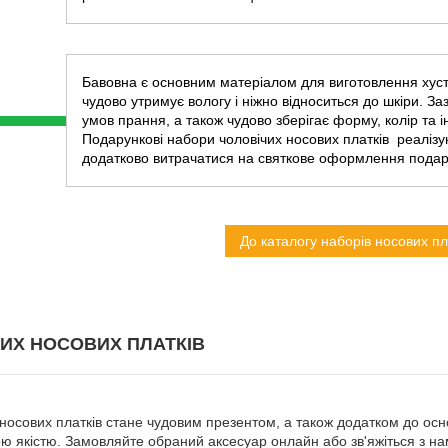
Бавовна є основним матеріалом для виготовлення хуст
чудово утримує вологу і ніжно відноситься до шкіри. З
умов прання, а також чудово зберігає форму, колір та 
Подарункові набори чоловічих носових платків реалізу
додатково витрачатися на святкове оформлення подар
До каталогу наборів носових пл
ИХ НОСОВИХ ПЛАТКІВ
 носових платків стане чудовим презентом, а також додатком до осн
ою якістю. Замовляйте обраний аксесуар онлайн або зв'яжіться з