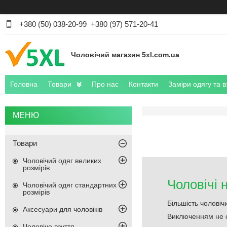
+380 (50) 038-20-99
+380 (97) 571-20-41
Чоловічий магазин 5xl.com.ua
Головна
Товари
Про нас
Контакти
Заміри одягу та в
Товари
Чоловічий одяг великих
розмірів
Чоловічі 
Чоловічий одяг стандартних
розмірів
Більшість чоловіч
Аксесуари для чоловіків
Виключенням не ст
Чоловіче взуття