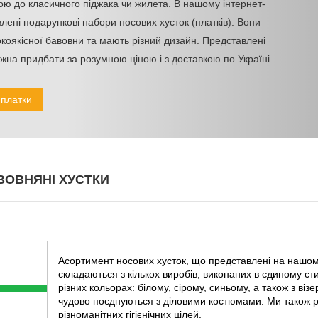
ою до класичного піджака чи жилета. В нашому інтернет-
лені подарункові набори носових хусток (платків). Вони
окоякісної бавовни та мають різний дизайн. Представлені
ожна придбати за розумною ціною і з доставкою по Україні.
 платки
ВОВНЯНІ ХУСТКИ
Асортимент носових хусток, що представлені на нашому
складаються з кількох виробів, виконаних в єдиному сти
різних кольорах: білому, сірому, синьому, а також з ві
чудово поєднуються з діловими костюмами. Ми також р
різноманітних гігієнічних цілей.