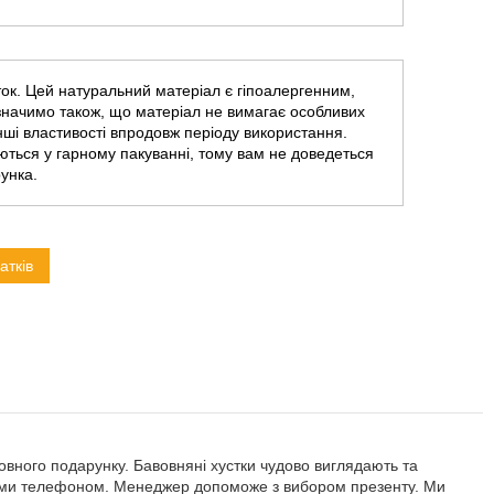
ок. Цей натуральний матеріал є гіпоалергенним,
азначимо також, що матеріал не вимагає особливих
інші властивості впродовж періоду використання.
ються у гарному пакуванні, тому вам не доведеться
унка.
атків
овного подарунку. Бавовняні хустки чудово виглядають та
 нами телефоном. Менеджер допоможе з вибором презенту. Ми