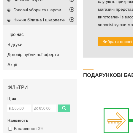
слугують прикрас
магазині представ
Головні убори та шарфи
виготовлені з вис
Нижня білизна і шкарпетки
чоловічі хустки м
Про нас
Вибрати носові
Відгуки
Договір публічної оферти
Акції
ПОДАРУНКОВІ БА
ФІЛЬТРИ
Ціна
Наявність
В наявності
39