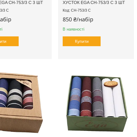
GA CH-753/3 С 3 ШТ
ХУСТОК EGA CH-753/3 С 3 ШТ
3/3 С
CH-753/3 С
набір
850 ₴/набір
ті
В наявності
ити
Купити