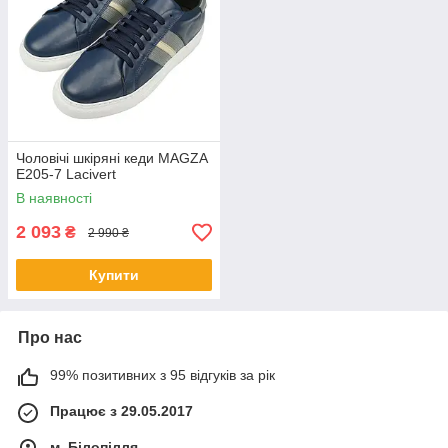
Серед основних переваг чоловічих повсякденних
кросівок з натуральної шкіри можна відмітити:
Чоловічі шкіряні кеди MAGZA
E205-7 Lacivert
можливість використання як для легкої
прогулянки, так і для оздоровчої ходьби;
В наявності
завдяки ортопедичним елементам, вони не
2 093
₴
2 990 ₴
перевантажують хребет і дозволяють зберегти
максимальну кількість енергії на довгий термін;
Купити
таке взуття не розтягується і не деформується.
Форма навіть через пару років залишиться
первісною.
Про нас
99% позитивних з 95 відгуків за рік
Працює з 29.05.2017
м. Білопілля