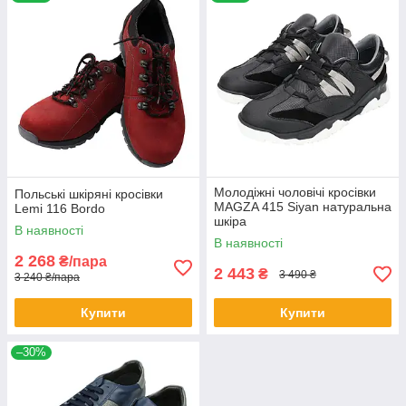
будь-який стиль. Їх дуже полюбляє сильна половина
суспільства, не тільки як взуття для спорту, але й
для повсякденного користування. Каталог
складається переважно з продукції виробників
Польщі, які відмінно зарекомендували себе серед
вітчизняних споживачів. В асортименті інтернет-
магазину представлений величезний вибір моделей
чоловічих кросівок з Польщі, з натуральної шкіри.
Молодіжні чоловічі кросівки
Польські шкіряні кросівки
MAGZA 415 Siyan натуральна
Lemi 116 Bordo
шкіра
Вибрати кросівки
В наявності
В наявності
2 268
₴/пара
2 443
₴
3 490 ₴
3 240 ₴/пара
Купити
Купити
ЧОЛОВІЧІ КРОСІВКИ З НАТУРАЛЬНОЇ ШКІРИ
–30%