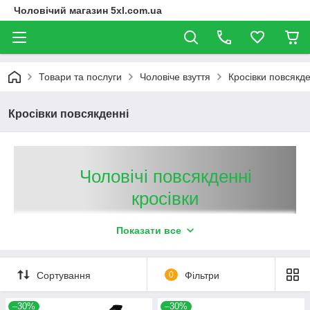
Чоловічий магазин 5xl.com.ua
Товари та послуги
Чоловіче взуття
Кросівки повсякде
Кросівки повсякденні
Чоловічі повсякденні
кросівки
Якщо раніше чоловічі кросівки вважалися виключно
Показати все
спортивним взуттям, то сьогодні їх часто
використовують і у звичайному житті. Вони зручні,
Сортування
0
Фільтри
практичні та представлені широким модельним
рядом, завдяки якому здатні підійти практично під
–30%
–30%