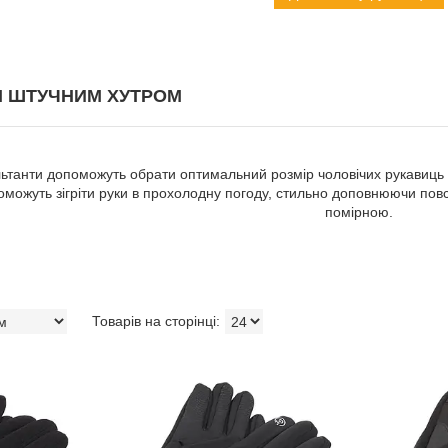
ЗІ ШТУЧНИМ ХУТРОМ
льтанти допоможуть обрати оптимальний розмір чоловічих рукавиць з
оможуть зігріти руки в прохолодну погоду, стильно доповнюючи повс
помірною.