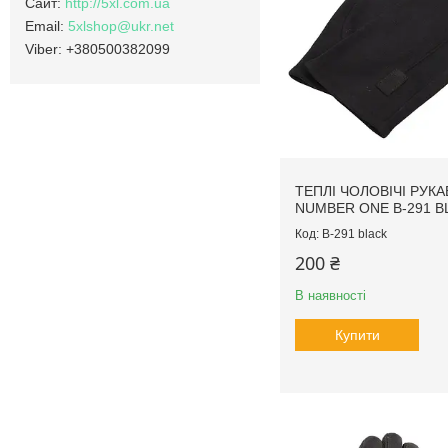
http://5xl.com.ua
5xlshop@ukr.net
+380500382099
ТЕПЛІ ЧОЛОВІЧІ РУКА
NUMBER ONE B-291 B
B-291 black
200 ₴
В наявності
Купити