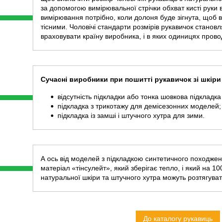
за допомогою вимірювальної стрічки обхват кисті руки
вимірювання потрібно, коли долоня буде зігнута, щоб 
тісними. Чоловічі стандарти розмірів рукавичок станов
враховувати країну виробника, і в яких одиницях про
Сучасні виробники при пошитті рукавичок зі шкір
відсутність підкладки або тонка шовкова підкладка
підкладка з трикотажу для демісезонних моделей;
підкладка із замші і штучного хутра для зими.
А ось від моделей з підкладкою синтетичного походже
матеріал «тінсулейт», який зберігає тепло, і який на 10
натуральної шкіри та штучного хутра можуть розтягувати
До каталогу рукавиць