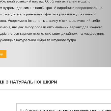
абельний зовнішній вигляд. Особливо актуальні моделі,
м хутром, для зими в нашій краї. А виробники попрацювали на
 сьогодні масу різновидів і фасонів рукавичок для сильної
ства. Асортимент інтернет-магазину містить величезний вибір
озмірів, що дає змогу обрати оптимальний варіант для кожного.
ідрізняється гарною якістю, стильним дизайном, та комфортним
укавиць з натуральної шкіри та штучного хутра.
ці
ЦІ З НАТУРАЛЬНОЇ ШКІРИ
Щоб визначити розмір чоловічих рукавиць з натурально