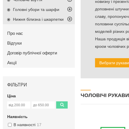
новизну і презент
доповнені штучни
Головні убори та шарфи
славу, пропонуючи
Нижня білизна і шкарпетки
половини суспіль
моделей різних р
Про нас
Наша продукція в
Відгуки
кроєм чоловічих р
Договір публічної оферти
Акції
Вибрати рукави
ФІЛЬТРИ
ЧОЛОВІЧІ РУКАВИ
Ціна
Наявність
В наявності
17