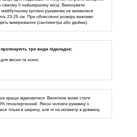
 в самому її найширшому місці. Виконувати
в майбутньому куплені рукавички не виявилися
лять 23-25 см. При обчисленні розміру важливо
водять вимірювання (сантиметри або дюйми).
и пропонують три види підкладок:
 для весни та осені;
ння краще відмовитися. Винятком може стати
0% гіпоалергенний. Якісні чоловічі рукавиці з
ся тільки в ширину, але ні на міліметр в довжину.