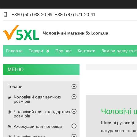
+380 (50) 038-20-99
+380 (97) 571-20-41
Чоловічий магазин 5xl.com.ua
Головна
Товари
Про нас
Контакти
Заміри одягу та в
Товари
Чоловічий одяг великих
розмірів
Чоловічі 
Чоловічий одяг стандартних
розмірів
Шкіряні рукавиці 
Аксесуари для чоловіків
натуральна шкіра 
Чоловіче взуття