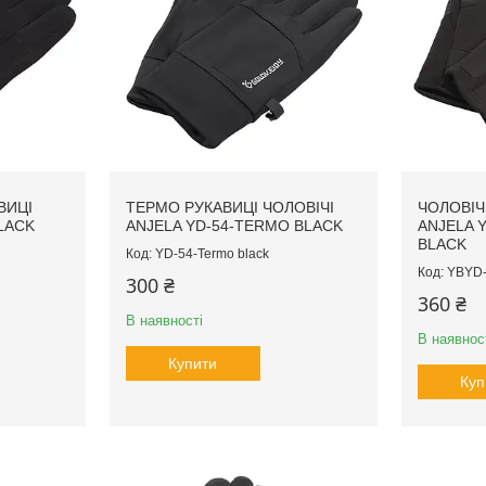
ВИЦІ
ТЕРМО РУКАВИЦІ ЧОЛОВІЧІ
ЧОЛОВІЧ
LACK
ANJELA YD-54-TERMO BLACK
ANJELA 
BLACK
YD-54-Termo black
YBYD-
300 ₴
360 ₴
В наявності
В наявнос
Купити
Куп