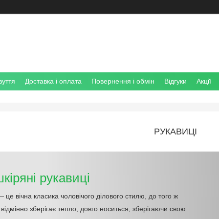
зуття
Доставка і оплата
Повернення і обмін
Відгуки
Акції
РУКАВИЦІ
шкіряні рукавиці
— це вічна класика чоловічого ділового стилю, до того ж
відмінно зберігає тепло, довго носиться, зберігаючи свою