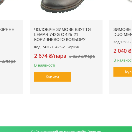
КІРЯНЕ
ЧОЛОВІЧЕ ЗИМОВЕ ВЗУТТЯ
ЗИМОВЕ 
LEMAR 742G C:425-21
DUO MEN
КОРИЧНЕВОГО КОЛЬОРУ
058 G
742G C:425-21 коричн.
2 040 ₴
2 674 ₴/пара
3 820 ₴/пара
В наявнос
0 ₴/пара
В наявності
Куп
Купити
Сайт створений на маркетплейсі
Prom.ua