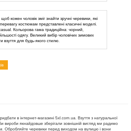
щоб кожен чоловік зміг знайти зручні черевики, які
є перевагу костюмам представлені класичні моделі.
casual. Кольорова гама традиційна: чорний,
ільшості одягу. Великий вибір чоловічих зимових
ти взуття для будь-якого стилю.
ів
придбати в інтернет-магазині 5xl.com.ua. Взуття з натуральної
 аби вироби якнайдовше зберігали зовнішній вигляд ми радимо
рем. Обробляйте черевики перед виходом на вулицю і вони