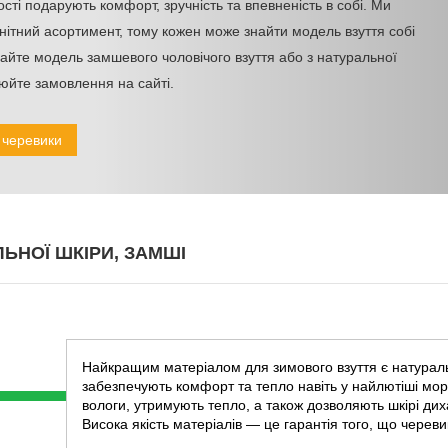
ості подарують комфорт, зручність та впевненість в собі. Ми
нітний асортимент, тому кожен може знайти модель взуття собі
айте модель замшевого чоловічого взуття або з натуральної
юйте замовлення на сайті.
 черевики
ЛЬНОЇ ШКІРИ, ЗАМШІ
Найкращим матеріалом для зимового взуття є натураль
забезпечують комфорт та тепло навіть у найлютіші мор
вологи, утримують тепло, а також дозволяють шкірі диха
Висока якість матеріалів — це гарантія того, що черев