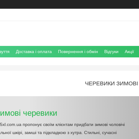
зуття
Доставка і оплата
Повернення і обмін
Відгуки
Акції
ЧЕРЕВИКИ ЗИМОВІ
зимові черевики
5xl.com.ua пропонує своїм клієнтам придбати зимові чоловічі
льної шкірі, замші та підкладкою з хутра. Стильні, сучасні