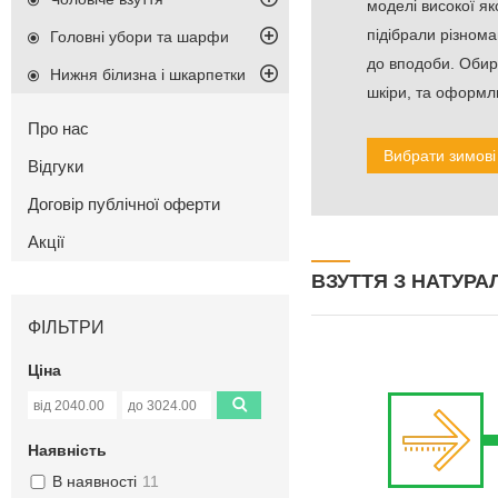
моделі високої як
підібрали різнома
Головні убори та шарфи
до вподоби. Обир
Нижня білизна і шкарпетки
шкіри, та оформл
Про нас
Вибрати зимові
Відгуки
Договір публічної оферти
Акції
ВЗУТТЯ З НАТУРА
ФІЛЬТРИ
Ціна
Наявність
В наявності
11