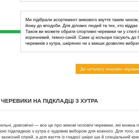
Ми підібрали асортимент зимового взуття таким чином, 
йому до вподоби. Для ділових людей та тих, хто відда
Також ви можете обрати спортивні черевики чи у стилі 
коричневий, темно-синій. Саме ці кольори пасують до б
черевиків з хутра, шкіряних чи з замши дозволяє вибра
До каталогу зимових черевик
 ЧЕРЕВИКИ НА ПІДКЛАДЦІ З ХУТРА
стильні, довговічні — все це про зимові чоловічі черевики, які можна 
плою підкладкою з хутра є чудовим вибором для кожного. Для того,
 захисний спрей, а для взуття із гладкої шкіри ще й спеціальний к