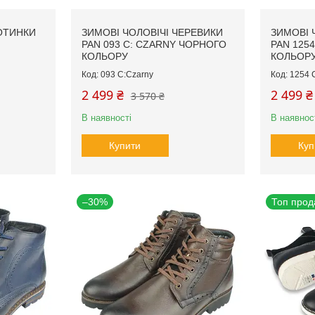
ОТИНКИ
ЗИМОВІ ЧОЛОВІЧІ ЧЕРЕВИКИ
ЗИМОВІ 
PAN 093 C: СZARNY ЧОРНОГО
PAN 125
КОЛЬОРУ
КОЛЬОР
093 C:Сzarny
1254 
2 499 ₴
2 499 ₴
3 570 ₴
В наявності
В наявнос
Купити
Куп
–30%
Топ прод