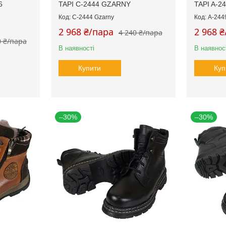
6
TAPI C-2444 GZARNY
TAPI A-
C-2444 Gzarny
A-244
2 968 ₴/пара
2 968 
4 240 ₴/пара
0 ₴/пара
В наявності
В наявнос
Купити
Куп
–30%
–30%