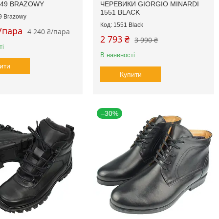
2449 BRAZOWY
ЧЕРЕВИКИ GIORGIO MINARDI
1551 BLACK
9 Brazowy
1551 Black
₴/пара
4 240 ₴/пара
2 793 ₴
3 990 ₴
ті
В наявності
ити
Купити
–30%