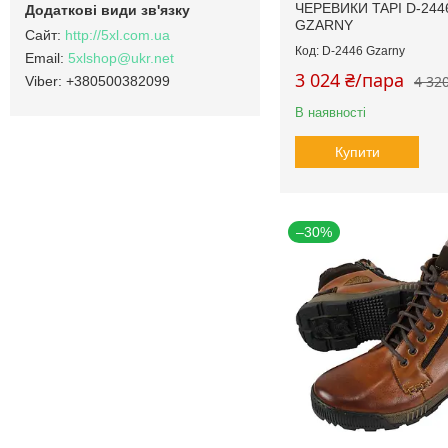
ЧЕРЕВИКИ TAPI D-244
GZARNY
http://5xl.com.ua
D-2446 Gzarny
5xlshop@ukr.net
3 024 ₴/пара
4 32
+380500382099
В наявності
Купити
–30%