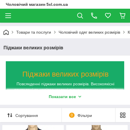
Чоловічий магазин 5xl.com.ua
Товари та послуги
Чоловічий одяг великих розмірів
К
Піджаки великих розмірів
Піджаки великих розмірів
Повсякденні піджаки великих розмірів. Високоякісні
приталені та напівприталені піджаки великих розмірів
від виробника! Найбільш вигідні умови придбання
Показати все
повсякденного одягу для великих людей. Використання
найкращих матеріалів для виробництва. Широкий
асортимент продукції від більш, ніж 65 відомих брендів.
Сортування
0
Фільтри
Наявність великого вибору одягу різної кольорової
палітри та різного стилю. Постійна наявність на