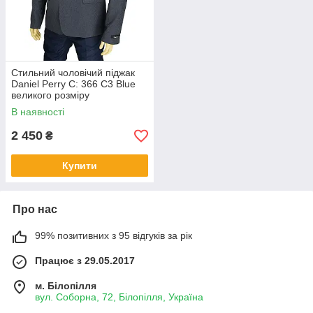
товару перед відправкою покупцю дозволяють
повністю виключити можливість отримання неякісного
товару. Оперативна обробка замовлення та його
відправка кінцевому покупцю. Оформити замовлення
можна на сайті або через наш відділ продажів.
Звертайтеся!
Стильний чоловічий піджак
Daniel Perry C: 366 C3 Blue
великого розміру
Придбати піджаки
В наявності
2 450
₴
Купити
Про нас
99% позитивних з 95 відгуків за рік
Працює з 29.05.2017
м. Білопілля
вул. Соборна, 72, Білопілля, Україна