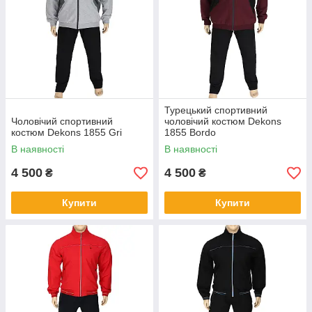
Найважливішим фактором вибору є зручність. Вірно
підібраний за розміром костюм не заважатиме
активним рухам під час виконання вправ чи бігу.
Краще обирати одяг точно за розміром або трохи
більше. Він гарно виглядатиме на фігурі. До того ж,
речі не за розміром можуть просто не витримати
навантаження.
Турецький спортивний
Чоловічий спортивний
чоловічий костюм Dekons
2.
костюм Dekons 1855 Gri
1855 Bordo
В наявності
В наявності
4 500
4 500
₴
₴
Обов’язково зверніть увагу на склад тканини, з якої
виготовлений одяг великих розмірів. Бавовняний
Купити
Купити
костюм краще регулюватиме температуру тіла. Він
більш гігієнічний, тому що попереджає розмноження
бактерій та появу неприємного запаху. До того ж,
бавовна більш приємна на дотик та м’якіша за
синтетику.