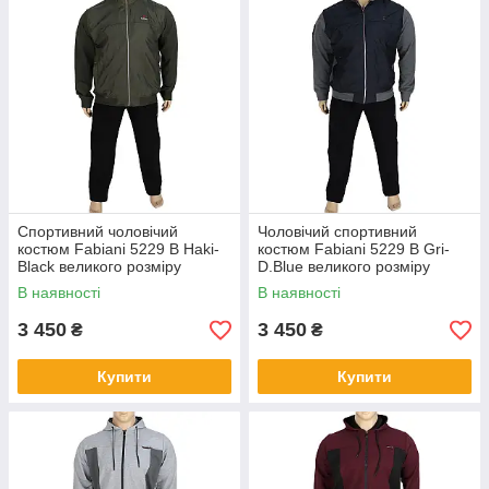
трикотажного бавовняного полотна від перевірених
часом виробників. Є утеплені зимові моделі та
демісезонні. Замовлення приймаємо та оформлюємо
без вихідних. Дзвоніть! Допоможемо з підбором
розміру і фасону одягу.
Обрати костюм для спорту
Спортивний чоловічий
Чоловічий спортивний
костюм Fabiani 5229 B Haki-
костюм Fabiani 5229 B Gri-
Black великого розміру
D.Blue великого розміру
В наявності
В наявності
3 450
3 450
₴
₴
ЯК ОБРАТИ БАВОВНЯНИЙ КОСТЮМ ДЛЯ
СПОРТУ?
Купити
Купити
1.