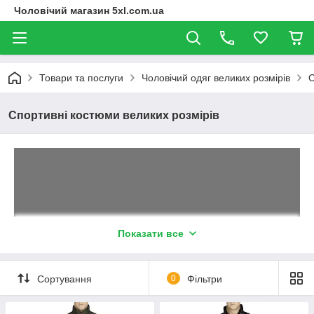
Чоловічий магазин 5xl.com.ua
Товари та послуги
Чоловічий одяг великих розмірів
С
Спортивні костюми великих розмірів
Показати все
Спортивні костюми с капюшоном та
без
Сортування
0
Фільтри
Більш ніж 20 моделей спортивних костюмів з
капюшоном та без капюшону. Спортивний одяг з