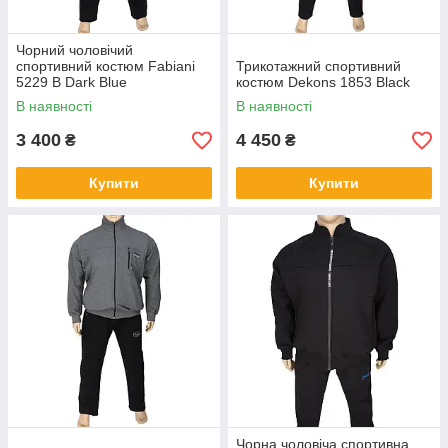
ТРИКОТАЖНИЙ СПОРТИВНИЙ ОДЯГ
Чорний чоловічий
ВЕЛИКИХ РОЗМІРІВ
спортивний костюм Fabiani
Трикотажний спортивний
5229 B Dark Blue
костюм Dekons 1853 Black
В наявності
В наявності
Купити гарний і зручний бавовняний спортивний костюм
великого розміру тепер не проблема! Оформлюйте
3 400
4 450
₴
₴
замовлення на трикотажний одяг з капюшоном чи без в
інтернет-магазині 5XL.
Купити
Купити
Чорна чоловіча спортивна