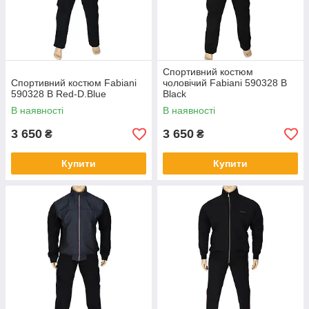
3.
Якщо ви плануєте носити спортивний костюм лише у
спортзалі, тоді обирайте моделі без капюшона, тому
що він може заважати. А от для пробіжок на свіжому
Спортивний костюм
повітрі, особливо в прохолодну погоду куртка з
Спортивний костюм Fabiani
чоловічий Fabiani 590328 B
капюшоном не буде зайвою. Для тих, хто
590328 B Red-D.Blue
Black
займається спортом у холодну пору року в
В наявності
В наявності
асортименті є утеплені речі.
3 650
3 650
₴
₴
4.
Купити
Купити
Також радимо віддати перевагу трикотажним
виробам. Вони відрізняються високою еластичністю,
тобто після розтягування тканина повертається у
початкову форму. Одяг великих розмірів добре
зберігає зовнішній вигляд и краще витримує
інтенсивні навантаження. В ньому також зручніше
виконувати фізичні вправи.