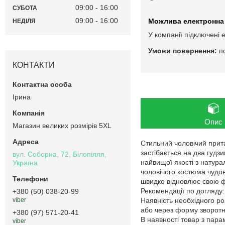
09:00
16:00
СУБОТА
09:00
16:00
НЕДІЛЯ
У компанії підключені 
п
КОНТАКТИ
Ірина
Опис
Магазин великих розмірів 5XL
Стильний чоловічий прита
застібається на два гудз
вул. Соборна, 72, Білопілля,
найвищої якості з натур
Україна
чоловічого костюма чудов
швидко відновлює свою ф
Рекомендації по догляду
+380 (50) 038-20-99
Наявність необхідного ро
viber
або через форму зворотнь
+380 (97) 571-20-41
В наявності товар з пар
viber