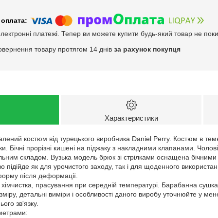
електронні платежі. Тепер ви можете купити будь-який товар не пок
овернення товару протягом 14 днів
за рахунок покупця
Характеристики
лений костюм від турецького виробника Daniel Perry. Костюм в темн
ики. Бічні прорізні кишені на піджаку з накладними клапанами. Чоло
альним складом. Вузька модель брюк зі стрілками оснащена бічним
о підійде як для урочистого заходу, так і для щоденного використан
орму після деформації.
: хімчистка, прасування при середній температурі. Барабанна сушк
зміру, детальні виміри і особливості даного виробу уточнюйте у ме
ого зв'язку.
аметрами: