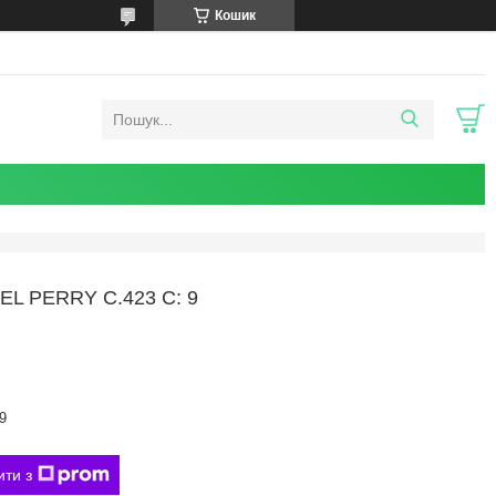
Кошик
 PERRY C.423 C: 9
9
ити з