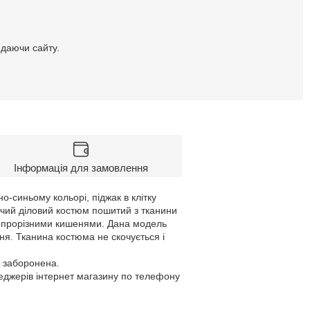
идаючи сайту.
Інформація для замовлення
о-синьому кольорі, піджак в клітку
вічий діловий костюм пошитий з тканини
и прорізними кишенями. Дана модель
ня. Тканина костюма не скочується і
а заборонена.
неджерів інтернет магазину по телефону