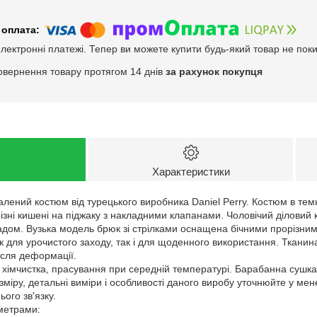
електронні платежі. Тепер ви можете купити будь-який товар не пок
овернення товару протягом 14 днів
за рахунок покупця
Характеристики
лений костюм від турецького виробника Daniel Perry. Костюм в темн
орізні кишені на піджаку з накладними клапанами. Чоловічий ділови
ладом. Вузька модель брюк зі стрілками оснащена бічними прорізни
к для урочистого заходу, так і для щоденного використання. Тканин
сля деформації.
: хімчистка, прасування при середній температурі. Барабанна сушк
зміру, детальні виміри і особливості даного виробу уточнюйте у ме
ого зв'язку.
аметрами: