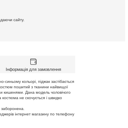
идаючи сайту.
Інформація для замовлення
о-синьому кольорі, піджак застібається
й костюм пошитий з тканини найвищої
ми кишенями. Дана модель чоловічого
а костюма не скочується і швидко
а заборонена.
неджерів інтернет магазину по телефону