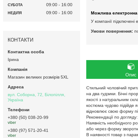
09:00
16:00
СУБОТА
09:00
16:00
НЕДІЛЯ
У компанії підключені 
п
КОНТАКТИ
Ірина
Опис
Магазин великих розмірів 5XL
Стильний чоловічий прита
на два гудзики. Бічні пр
вул. Соборна, 72, Білопілля,
якості з натуральним ск
Україна
костюма чудово підійде я
відновлює свою форму пі
Рекомендації по догляду
+380 (50) 038-20-99
Наявність необхідного ро
viber
або через форму зворотнь
+380 (97) 571-20-41
В наявності товар з пар
viber