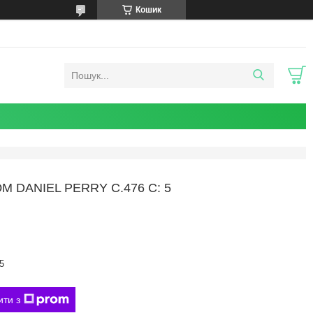
Кошик
DANIEL PERRY C.476 C: 5
5
ити з