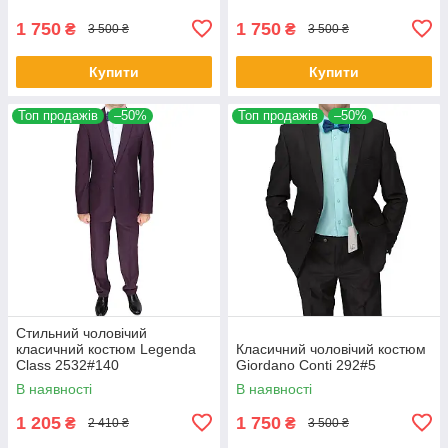
1 750
1 750
₴
₴
3 500 ₴
3 500 ₴
Купити
Купити
Топ продажів
–50%
Топ продажів
–50%
Стильний чоловічий
класичний костюм Legenda
Класичний чоловічий костюм
Class 2532#140
Giordano Conti 292#5
В наявності
В наявності
1 205
1 750
₴
₴
2 410 ₴
3 500 ₴