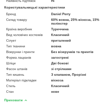
Наявність підтяжок
Ні
Користувальницькі характеристики
Бренд
Daniel Perry
Склад товару
60% вовна, 25% віскоза, 15%
поліестер
Країна виробник
Туреччина
Вид чоловічих костюмів
Класичний
Сілует
приталений
Тип тканини
вовна
Візерунки і принти
Без візерунків та принтів
Форма лацканів
загострені
Шліци
Дві бокові
Фасон штанів
зі стрілками
Тип кишень
З клапаном, Прорізні
Матеріал підкладки
віскоза
Стиль
Класичний
Стан
нове
Приховати