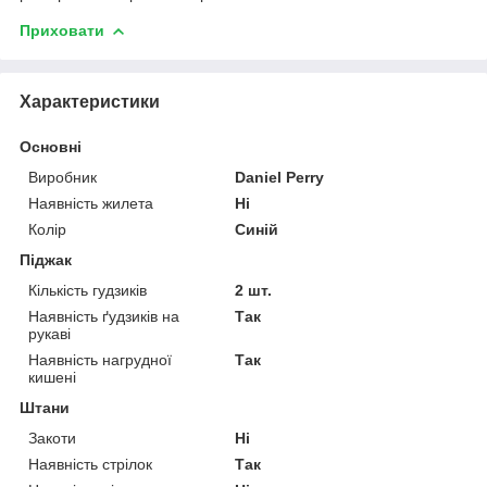
Приховати
Характеристики
Основні
Виробник
Daniel Perry
Наявність жилета
Ні
Колір
Синій
Піджак
Кількість гудзиків
2 шт.
Наявність ґудзиків на
Так
рукаві
Наявність нагрудної
Так
кишені
Штани
Закоти
Ні
Наявність стрілок
Так