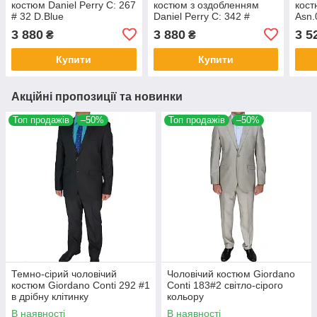
костюм Daniel Perry C: 267
костюм з оздобленням
кост
# 32 D.Blue
Daniel Perry C: 342 #
Asn.
1D.Blue
синь
3 880
3 880
3 5
₴
₴
Купити
Купити
Акційні пропозиції та новинки
Топ продажів
–50%
Топ продажів
–50%
Темно-сірий чоловічий
Чоловічий костюм Giordano
костюм Giordano Conti 292 #1
Conti 183#2 світло-сірого
в дрібну клітинку
кольору
В наявності
В наявності