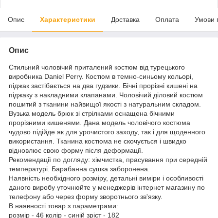
Опис
Характеристики
Доставка
Оплата
Умови 
Опис
Стильний чоловічий приталений костюм від турецького
виробника Daniel Perry. Костюм в темно-синьому кольорі,
піджак застібається на два гудзики. Бічні прорізні кишені на
піджаку з накладними клапанами. Чоловічий діловий костюм
пошитий з тканини найвищої якості з натуральним складом.
Вузька модель брюк зі стрілками оснащена бічними
прорізними кишенями. Дана модель чоловічого костюма
чудово підійде як для урочистого заходу, так і для щоденного
використання. Тканина костюма не скочується і швидко
відновлює свою форму після деформації.
Рекомендації по догляду: хімчистка, прасування при середній
температурі. Барабанна сушка заборонена.
Наявність необхідного розміру, детальні виміри і особливості
даного виробу уточнюйте у менеджерів інтернет магазину по
телефону або через форму зворотнього зв'язку.
В наявності товар з параметрами:
розмір - 46 колір - синій зріст - 182