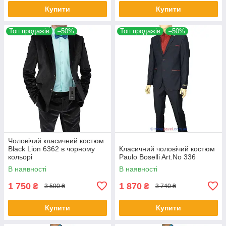
Купити
Купити
Топ продажів
–50%
Топ продажів
–50%
Чоловічий класичний костюм
Black Lion 6362 в чорному
Класичний чоловічий костюм
кольорі
Paulo Boselli Art.No 336
В наявності
В наявності
1 750
1 870
₴
₴
3 500 ₴
3 740 ₴
Купити
Купити