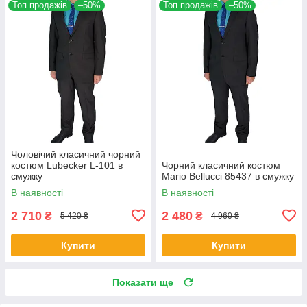
Топ продажів
–50%
Топ продажів
–50%
Чоловічий класичний чорний
костюм Lubecker L-101 в
Чорний класичний костюм
смужку
Mario Bellucci 85437 в смужку
В наявності
В наявності
2 710
2 480
₴
₴
5 420 ₴
4 960 ₴
Купити
Купити
Показати ще