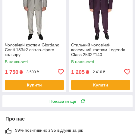
Чоловічий костюм Giordano
Стильний чоловічий
Conti 183#2 світло-сірого
класичний костюм Legenda
кольору
Class 2532#140
В наявності
В наявності
1 750
1 205
₴
₴
3 500 ₴
2 410 ₴
Купити
Купити
Показати ще
Про нас
99% позитивних з 95 відгуків за рік