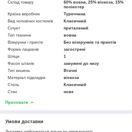
Склад товару
60% вовна, 25% віскоза, 15%
поліестер
Країна виробник
Туреччина
Вид чоловічих костюмів
Класичний
Сілует
приталений
Тип тканини
вовна
Візерунки і принти
Без візерунків та принтів
Форма лацканів
загострені
Шліци
1
Фасон штанів
завужені до низу
Тип кишень
Втачні
Матеріал підкладки
віскоза
Стиль
Класичний
Стан
нове
Приховати
Умови доставки
Доставка здійснюється тільки по передоплаті.