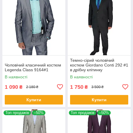
Темно-сірий чоловічий
Чоловічий класичний костюм
костюм Giordano Conti 292 #1
Legenda Class 9164#1
в дрібну клітинку
В наявності
В наявності
1 090
1 750
₴
₴
2 180 ₴
3 500 ₴
Купити
Купити
Топ продажів
–50%
Топ продажів
–50%