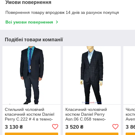
Умови повернення
Повернення товару впродовж 14 днів за рахунок покупця
Всі умови повернення
Подібні товари компанії
Стильний чоловічий
Класичний чоловічий
Чоло
класичний костюм Daniel
костюм Daniel Perry
кост
Perry C.222 # 4 в темно-
Asn.06 C.058 темно-
Aven
синьому кольорі
синього кольору
кліт
3 130
3 520
3 8
₴
₴