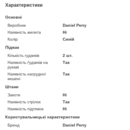
Характеристики
Основні
Виробник
Daniel Perry
Наявність жилета
Ні
Колір
Синій
Піджак
Кількість гудзиків
2 шт.
Наявність ґудзиків на
Так
рукаві
Наявність нагрудної
Так
кишені
Штани
Закоти
Ні
Наявність стрілок
Так
Наявність підтяжок
Ні
Користувальницькі характеристики
Бренд
Daniel Perry