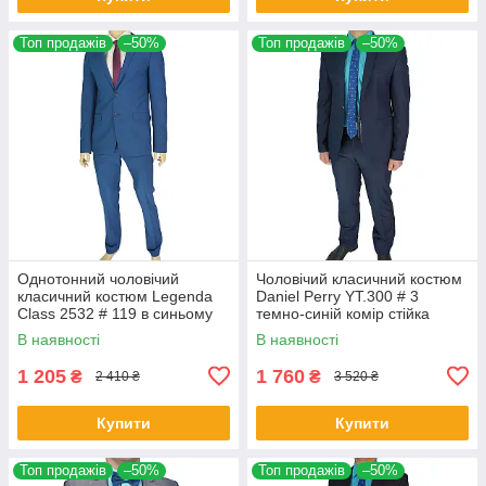
Топ продажів
–50%
Топ продажів
–50%
Однотонний чоловічий
Чоловічий класичний костюм
класичний костюм Legenda
Daniel Perry YT.300 # 3
Class 2532 # 119 в синьому
темно-синій комір стійка
кольорі
В наявності
В наявності
1 205
1 760
₴
₴
2 410 ₴
3 520 ₴
Купити
Купити
Топ продажів
–50%
Топ продажів
–50%