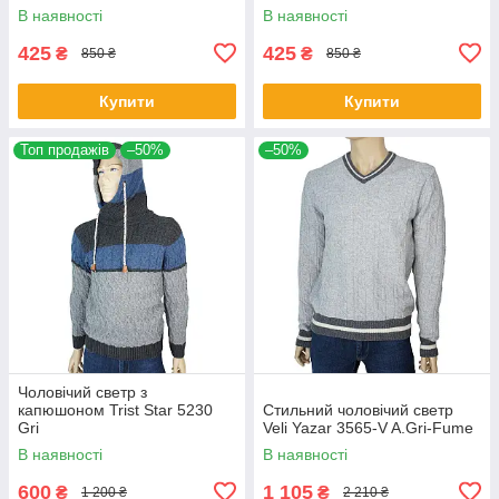
В наявності
В наявності
425
425
₴
₴
850 ₴
850 ₴
Купити
Купити
Топ продажів
–50%
–50%
Чоловічий светр з
капюшоном Trist Star 5230
Стильний чоловічий светр
Gri
Veli Yazar 3565-V A.Gri-Fume
В наявності
В наявності
600
1 105
₴
₴
1 200 ₴
2 210 ₴