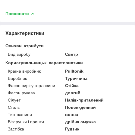
Приховати
Характеристики
Основні атрибути
Вид виробу
Светр
Користувальницькі характеристики
Країна виробник
Pulltonik
Виробник
Туреччина
Фасон вирізу горловини
Стійка
Фасон рукава
довгий
Сілует
Напів-приталений
Стиль
Повсякденний
Тип тканини
вовна
Візерунки і принти
дрібна смужка
Застібка
Гудзик