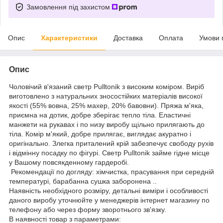
Замовлення під захистом
Опис
Характеристики
Доставка
Оплата
Умови 
Опис
Чоловічий в'язаний светр Pulltonik з високим коміром. Виріб
виготовлено з натуральних зносостійких матеріалів високої
якості (55% вовна, 25% махер, 20% бавовни). Пряжа м'яка,
приємна на дотик, добре зберігає тепло тіла. Еластичні
манжети на рукавах і по низу виробу щільно прилягають до
тіла. Комір м'який, добре прилягає, виглядає акуратно і
оригінально. Злегка приталений крій забезпечує свободу рухів
і відмінну посадку по фігурі. Светр Pulltonik займе гідне місце
у Вашому повсякденному гардеробі.
Рекомендації по догляду: хімчистка, прасування при середній
температурі, барабанна сушка заборонена ..
Наявність необхідного розміру, детальні виміри і особливості
даного виробу уточнюйте у менеджерів інтернет магазину по
телефону або через форму зворотнього зв'язку.
В наявності товар з параметрами: