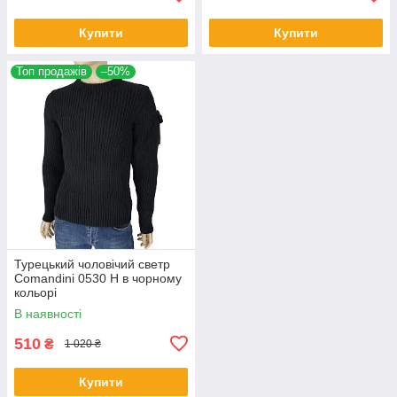
Купити
Купити
Топ продажів
–50%
Турецький чоловічий светр
Comandini 0530 Н в чорному
кольорі
В наявності
510
₴
1 020 ₴
Купити