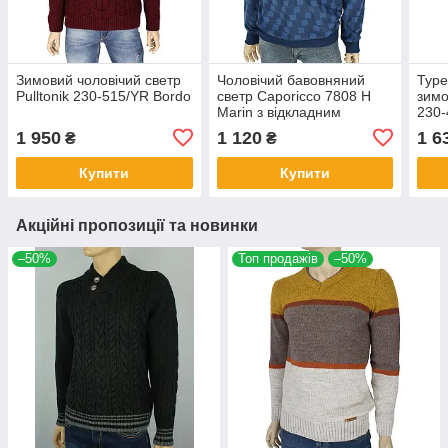
Зимовий чоловічий светр
Чоловічий бавовняний
Туре
Pulltonik 230-515/YR Bordo
светр Caporicco 7808 Н
зимо
Marin з відкладним
230-
коміром
коль
1 950
1 120
1 6
₴
₴
розм
Купити
Купити
Акційні пропозиції та новинки
–50%
Топ продажів
–50%