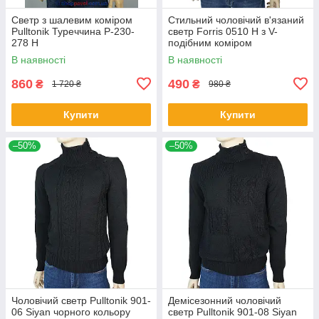
Светр з шалевим коміром
Стильний чоловічий в'язаний
Pulltonik Туреччина P-230-
светр Forris 0510 Н з V-
278 H
подібним коміром
В наявності
В наявності
860
490
₴
₴
1 720 ₴
980 ₴
Купити
Купити
–50%
–50%
Чоловічий светр Pulltonik 901-
Демісезонний чоловічий
06 Siyan чорного кольору
светр Pulltonik 901-08 Siyan