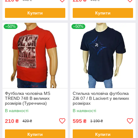
Купити
Купити
–50%
–50%
Футболка чоловіча MS
Стильна чоловіча футболка
TREND 748 B великих
Zilli 07 / B Lacivert у великих
розмірів (Туреччина)
розмірах
В наявності
В наявності
210
595
₴
₴
420 ₴
1 190 ₴
Купити
Купити