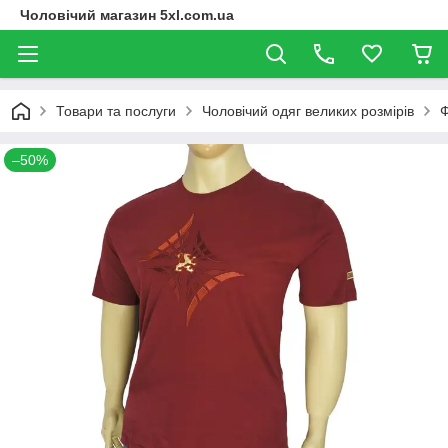
Чоловічий магазин 5xl.com.ua
Товари та послуги
Чоловічий одяг великих розмірів
Ф
–50%