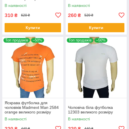
В наявності
В наявності
310
260
₴
₴
620 ₴
520 ₴
Купити
Купити
Топ продажів
–50%
Топ продажів
–50%
Яскрава футболка для
чоловіків Madmext Man 2584
Чоловіча біла футболка
orange великого розміру
12303 великого розміру
В наявності
В наявності
220
220
₴
₴
440 ₴
440 ₴