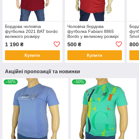
Бордова чоловіча
Чоловіча бордова
Борд
футболка 2021 BAT bordo
футболка Fabianі 8865
футб
великого розміру
Bordo у великому розмірі
Smol
розм
1 190
500
800
₴
₴
Купити
Купити
Акційні пропозиції та новинки
–50%
–50%