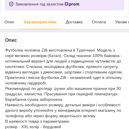
Замовлення під захистом
Опис
Характеристики
Доставка
Оплата
Умови 
Опис
Футболка чоловіча Zilli виготовлена в Туреччині. Модель з
серії великих розмірів (батал). Склад тканини 100% бавовна -
оптимальний варіант для людей з підвищеною чутливістю до
синтетики. Стильна, молодіжна футболка, прямого силуету,
відмінно виглядає з джинсами, шортами і спортивним одягом.
Практична і якісна футболка Zilli - незамінний одяг в літньому
чоловічому гардеробі.
Рекомендації по догляду: ручне або машинне прання при 30
градусах, хімчистка. Прасування при середній температурі.
Барабанна сушка заборонена.
Наявність необхідного розміру, детальні виміри і особливості
даного виробу уточнюйте у менеджерів інтернет магазину по
телефону або через форму зворотнього зв'язку.
В наявності товар з параметрами:
розмір - XXL колір - бордовий