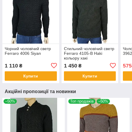
Чорний чоловічий светр
Стильний чоловічий светр
Чоло
Ferraro 4006 Siyan
Ferraro 4105-B Haki
3962
кольору хакі
1 110
1 450
575
₴
₴
Купити
Купити
Акційні пропозиції та новинки
–50%
Топ продажів
–50%