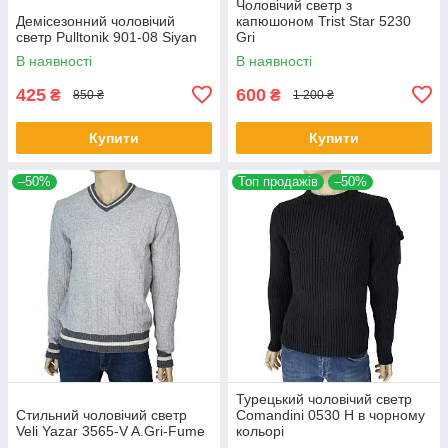
Чоловічий светр з
Демісезонний чоловічий
капюшоном Trist Star 5230
светр Pulltonik 901-08 Siyan
Gri
В наявності
В наявності
425
600
₴
₴
850 ₴
1 200 ₴
Купити
Купити
–50%
Топ продажів
–50%
Турецький чоловічий светр
Стильний чоловічий светр
Comandini 0530 Н в чорному
Veli Yazar 3565-V A.Gri-Fume
кольорі