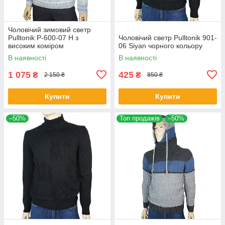
Чоловічий зимовий светр
Pulltonik Р-600-07 Н з
Чоловічий светр Pulltonik 901-
високим коміром
06 Siyan чорного кольору
В наявності
В наявності
1 075
425
₴
₴
2 150 ₴
850 ₴
Купити
Купити
–50%
Топ продажів
–50%