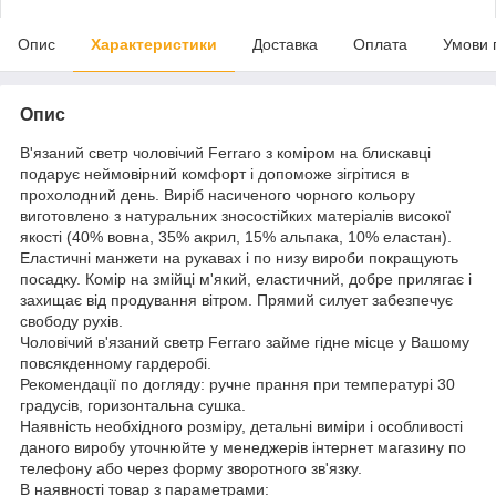
Опис
Характеристики
Доставка
Оплата
Умови 
Опис
В'язаний светр чоловічий Ferraro з коміром на блискавці
подарує неймовірний комфорт і допоможе зігрітися в
прохолодний день. Виріб насиченого чорного кольору
виготовлено з натуральних зносостійких матеріалів високої
якості (40% вовна, 35% акрил, 15% альпака, 10% еластан).
Еластичні манжети на рукавах і по низу вироби покращують
посадку. Комір на змійці м'який, еластичний, добре прилягає і
захищає від продування вітром. Прямий силует забезпечує
свободу рухів.
Чоловічий в'язаний светр Ferraro займе гідне місце у Вашому
повсякденному гардеробі.
Рекомендації по догляду: ручне прання при температурі 30
градусів, горизонтальна сушка.
Наявність необхідного розміру, детальні виміри і особливості
даного виробу уточнюйте у менеджерів інтернет магазину по
телефону або через форму зворотного зв'язку.
В наявності товар з параметрами: