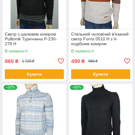
Светр з шалевим коміром
Стильний чоловічий в'язаний
Pulltonik Туреччина P-230-
светр Forris 0510 Н з V-
278 H
подібним коміром
В наявності
В наявності
860
490
₴
₴
1 720 ₴
980 ₴
Купити
Купити
–50%
–50%