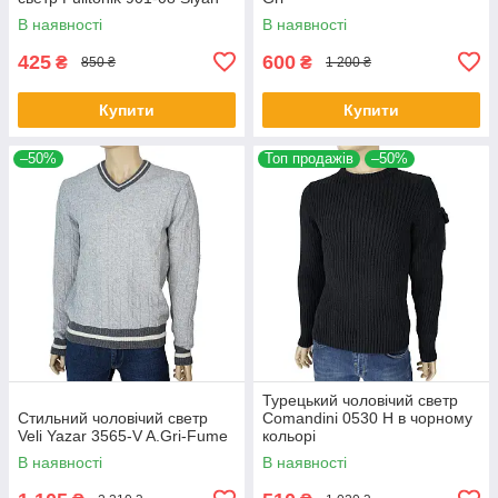
В наявності
В наявності
425
600
₴
₴
850 ₴
1 200 ₴
Купити
Купити
–50%
Топ продажів
–50%
Турецький чоловічий светр
Стильний чоловічий светр
Comandini 0530 Н в чорному
Veli Yazar 3565-V A.Gri-Fume
кольорі
В наявності
В наявності