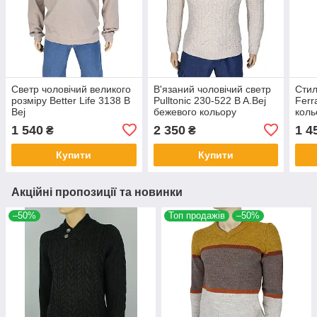
Светр чоловічий великого
В'язаний чоловічий светр
Стил
розміру Better Life 3138 B
Pulltonic 230-522 B A.Bej
Ferr
Bej
бежевого кольору
коль
1 540
2 350
1 4
₴
₴
Купити
Купити
Акційні пропозиції та новинки
–50%
Топ продажів
–50%