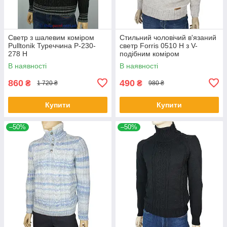
Светр з шалевим коміром
Стильний чоловічий в'язаний
Pulltonik Туреччина P-230-
светр Forris 0510 Н з V-
278 H
подібним коміром
В наявності
В наявності
860
490
₴
₴
1 720 ₴
980 ₴
Купити
Купити
–50%
–50%