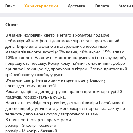
Опис
Характеристики
Доставка
Оплата
Умови 
Опис
В'язаний чоловічий светр Ferraro з хомутом подарує
неймовірний комфорт і допоможе зігрітися в прохолодний
день. Виріб виготовлено з натуральних зносостійких
матеріалів високої якості (40% вовна, 40% акрил, 15% алпак,
10% еластан). Еластичні манжети на рукавах і по низу виробу
покращують посадку. Комір-хомут м'який, еластичний, добре
прилягає і захищає від продування вітром. Злегка приталений
крій забезпечує свободу рухів.
В'язаний светр Ferraro займе гідне місце у Вашому
повсякденному гардеробі.
Рекомендації по догляду: ручне прання при температурі 30
градусів, горизонтальна сушка.
Наявність необхідного розміру, детальні виміри і особливості
даного виробу уточнюйте у менеджерів інтернет магазину по
телефону або через форму зворотнього зв'язку.
В наявності товар з параметрами:
розмір - S колір - бежевий
розмір - M колір - бежевий