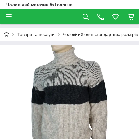
Чоловічий магазин 5xl.com.ua
Товари та послуги
Чоловічий одяг стандартних розмірів