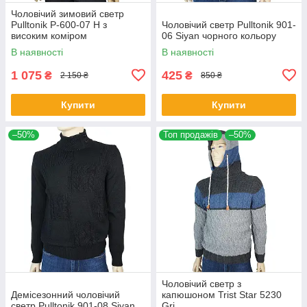
Чоловічий зимовий светр
Pulltonik Р-600-07 Н з
Чоловічий светр Pulltonik 901-
високим коміром
06 Siyan чорного кольору
В наявності
В наявності
1 075
425
₴
₴
2 150 ₴
850 ₴
Купити
Купити
–50%
Топ продажів
–50%
Чоловічий светр з
Демісезонний чоловічий
капюшоном Trist Star 5230
светр Pulltonik 901-08 Siyan
Gri