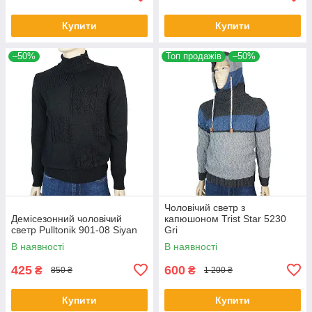
Купити
Купити
–50%
Топ продажів
–50%
Чоловічий светр з
Демісезонний чоловічий
капюшоном Trist Star 5230
светр Pulltonik 901-08 Siyan
Gri
В наявності
В наявності
425
600
₴
₴
850 ₴
1 200 ₴
Купити
Купити