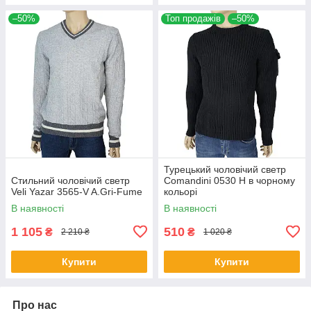
–50%
Топ продажів
–50%
Турецький чоловічий светр
Стильний чоловічий светр
Comandini 0530 Н в чорному
Veli Yazar 3565-V A.Gri-Fume
кольорі
В наявності
В наявності
1 105
510
₴
₴
2 210 ₴
1 020 ₴
Купити
Купити
Про нас