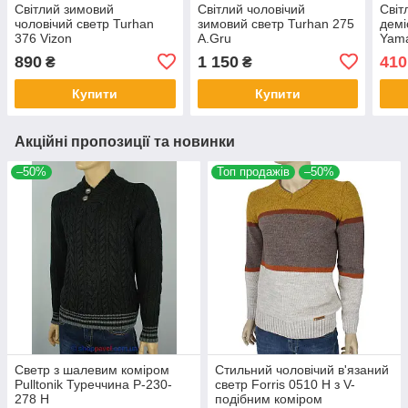
Світлий зимовий
Світлий чоловічий
Світ
чоловічий светр Turhan
зимовий светр Turhan 275
демі
376 Vizon
A.Gru
Yam
Туре
890
1 150
410
₴
₴
Купити
Купити
Акційні пропозиції та новинки
–50%
Топ продажів
–50%
Светр з шалевим коміром
Стильний чоловічий в'язаний
Pulltonik Туреччина P-230-
светр Forris 0510 Н з V-
278 H
подібним коміром