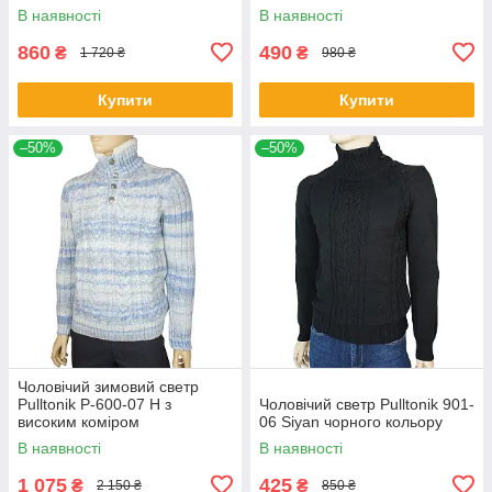
В наявності
В наявності
860
490
₴
₴
1 720 ₴
980 ₴
Купити
Купити
–50%
–50%
Чоловічий зимовий светр
Pulltonik Р-600-07 Н з
Чоловічий светр Pulltonik 901-
високим коміром
06 Siyan чорного кольору
В наявності
В наявності
1 075
425
₴
₴
2 150 ₴
850 ₴