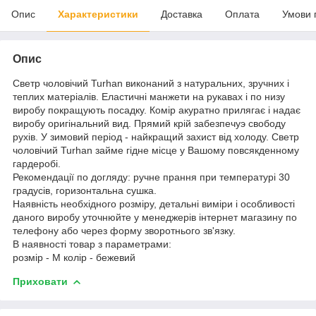
Опис
Характеристики
Доставка
Оплата
Умови 
Опис
Светр чоловічий Turhan виконаний з натуральних, зручних і
теплих матеріалів. Еластичні манжети на рукавах і по низу
виробу покращують посадку. Комір акуратно прилягає і надає
виробу оригінальний вид. Прямий крій забезпечуэ свободу
рухів. У зимовий період - найкращий захист від холоду. Светр
чоловічий Turhan займе гідне місце у Вашому повсякденному
гардеробі.
Рекомендації по догляду: ручне прання при температурі 30
градусів, горизонтальна сушка.
Наявність необхідного розміру, детальні виміри і особливості
даного виробу уточнюйте у менеджерів інтернет магазину по
телефону або через форму зворотнього зв'язку.
В наявності товар з параметрами:
розмір - M колір - бежевий
Приховати