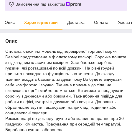
Замовлення під захистом
Опис
Характеристики
Доставка
Оплата
Умови 
Опис
Стильна класична модель від перевіреної торгової марки
Desibel представлена в фіолетовому кольорі. Сорочка пошита
з відкладним класичним коміром. Застібається виріб на
гудзики, які розташовані по всій довжині. На рівні грудей
пришита накладна та функціональна кишеня. До складу
тканини входить бавовна, завдяки чому Ви будете відчувати
себе комфортно і зручно. Тканина приємна до тіла, не
викликає алергії і майже не мнеться. Ви зможете поєднувати
сорочку з джинсами або брюками. Таке вбрання підійде для
роботи в офісі, зустрічі з друзями або вечірки. Доповнить
образ якісне взуття і аксесуари, наприклад, годинник або
сонцезахисні окуляри.
Рекомендації по догляду: ручне або машинне прання при 30
градусах, хімчистка. Прасування при середній температурі.
Барабанна сушка заборонена.