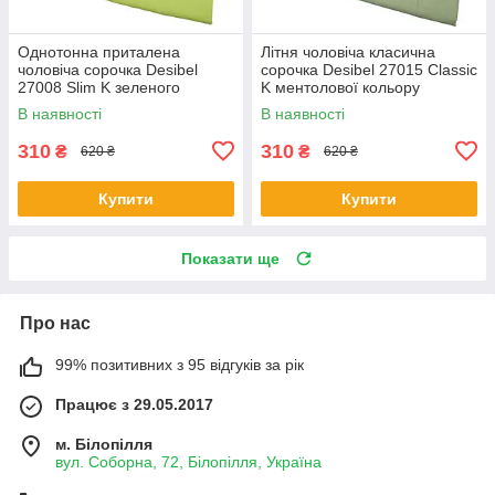
Однотонна приталена
Літня чоловіча класична
чоловіча сорочка Desibel
сорочка Desibel 27015 Classic
27008 Slim K зеленого
K ментолової кольору
кольору короткий рукав
В наявності
В наявності
310
310
₴
₴
620 ₴
620 ₴
Купити
Купити
Показати ще
Про нас
99% позитивних з 95 відгуків за рік
Працює з 29.05.2017
м. Білопілля
вул. Соборна, 72, Білопілля, Україна