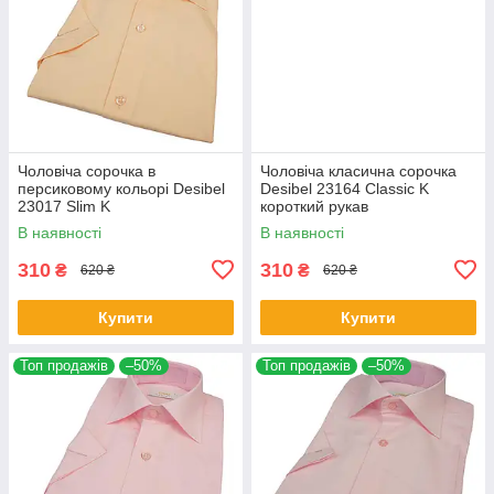
Чоловіча сорочка в
Чоловіча класична сорочка
персиковому кольорі Desibel
Desibel 23164 Classic K
23017 Slim K
короткий рукав
В наявності
В наявності
310
310
₴
₴
620 ₴
620 ₴
Купити
Купити
Топ продажів
–50%
Топ продажів
–50%