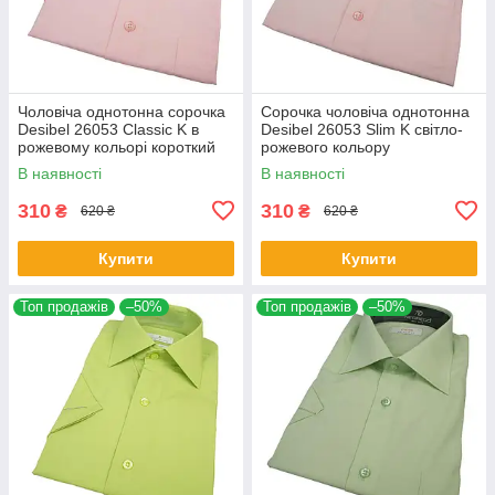
Чоловіча однотонна сорочка
Сорочка чоловіча однотонна
Desibel 26053 Classic K в
Desibel 26053 Slim K світло-
рожевому кольорі короткий
рожевого кольору
рукав
В наявності
В наявності
310
310
₴
₴
620 ₴
620 ₴
Купити
Купити
Топ продажів
–50%
Топ продажів
–50%