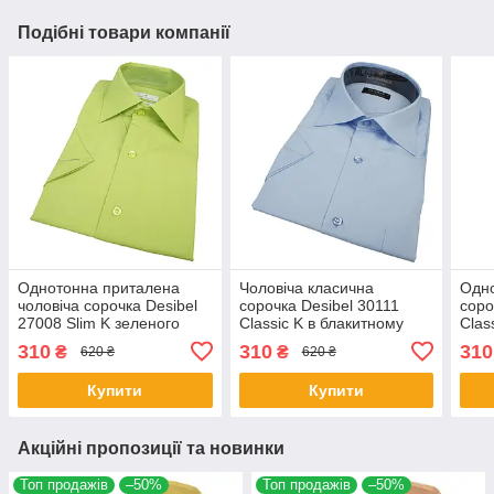
Подібні товари компанії
Однотонна приталена
Чоловіча класична
Одно
чоловіча сорочка Desibel
сорочка Desibel 30111
соро
27008 Slim K зеленого
Classic K в блакитному
Clas
кольору короткий рукав
кольорі короткий рукав
310
310
310
₴
₴
620 ₴
620 ₴
Купити
Купити
Акційні пропозиції та новинки
Топ продажів
–50%
Топ продажів
–50%