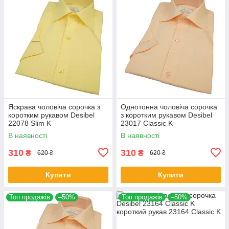
Яскрава чоловіча сорочка з
Однотонна чоловіча сорочка
коротким рукавом Desibel
з коротким рукавом Desibel
22078 Slim K
23017 Classic K
В наявності
В наявності
310
310
₴
₴
620 ₴
620 ₴
Купити
Купити
Топ продажів
–50%
Топ продажів
–50%