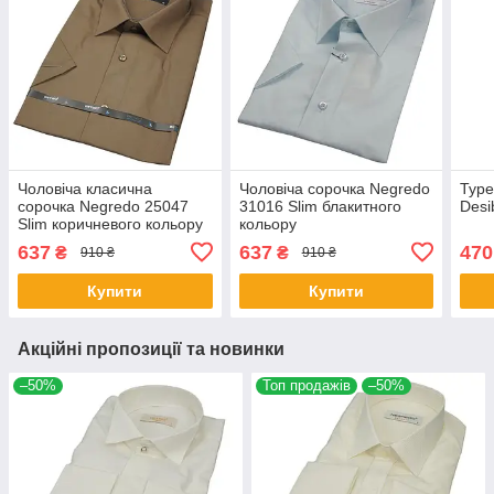
Чоловіча класична
Чоловіча сорочка Negredo
Туре
сорочка Negredo 25047
31016 Slim блакитного
Desi
Slim коричневого кольору
кольору
637
637
470
₴
₴
910 ₴
910 ₴
Купити
Купити
Акційні пропозиції та новинки
–50%
Топ продажів
–50%