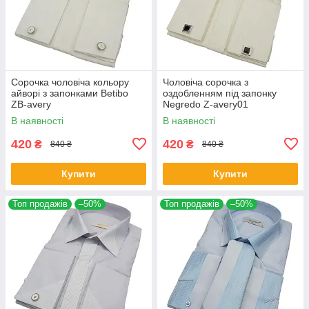
Сорочка чоловіча кольору
Чоловіча сорочка з
айворі з запонками Betibo
оздобленням під запонку
ZB-avery
Negredo Z-avery01
В наявності
В наявності
420
420
₴
₴
840 ₴
840 ₴
Купити
Купити
Топ продажів
–50%
Топ продажів
–50%