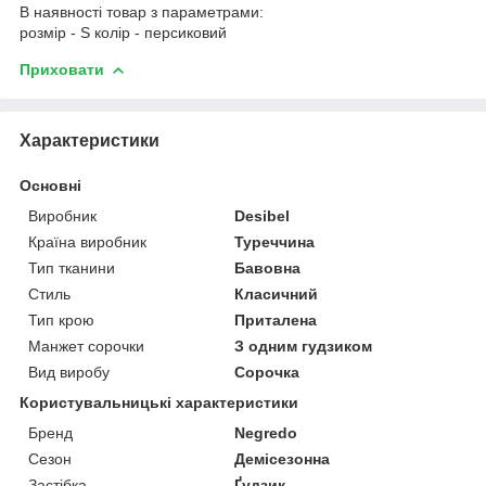
В наявності товар з параметрами:
розмір - S колір - персиковий
Приховати
Характеристики
Основні
Виробник
Desibel
Країна виробник
Туреччина
Тип тканини
Бавовна
Стиль
Класичний
Тип крою
Приталена
Манжет сорочки
З одним гудзиком
Вид виробу
Сорочка
Користувальницькі характеристики
Бренд
Negredo
Сезон
Демісезонна
Застібка
Ґудзик