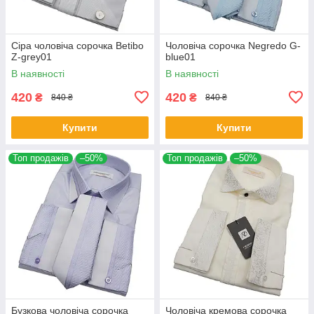
Сіра чоловіча сорочка Betibo
Чоловіча сорочка Negredo G-
Z-grey01
blue01
В наявності
В наявності
420
420
₴
₴
840 ₴
840 ₴
Купити
Купити
Топ продажів
–50%
Топ продажів
–50%
Бузкова чоловіча сорочка
Чоловіча кремова сорочка