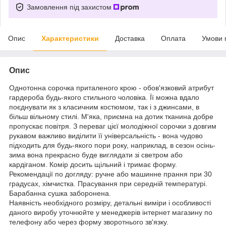
Замовлення під захистом
Опис
Характеристики
Доставка
Оплата
Умови 
Опис
Однотонна сорочка приталеного крою - обов'язковий атрибут
гардероба будь-якого стильного чоловіка. Її можна вдало
поєднувати як з класичним костюмом, так і з джинсами, в
більш вільному стилі. М'яка, приємна на дотик тканина добре
пропускає повітря. З переваг цієї молодіжної сорочки з довгим
рукавом важливо виділити її універсальність - вона чудово
підходить для будь-якого пори року, наприклад, в сезон осінь-
зима вона прекрасно буде виглядати зі светром або
кардіганом. Комір досить щільний і тримає форму.
Рекомендації по догляду: ручне або машинне прання при 30
градусах, хімчистка. Прасування при середній температурі.
Барабанна сушка заборонена.
Наявність необхідного розміру, детальні виміри і особливості
даного виробу уточнюйте у менеджерів інтернет магазину по
телефону або через форму зворотнього зв'язку.