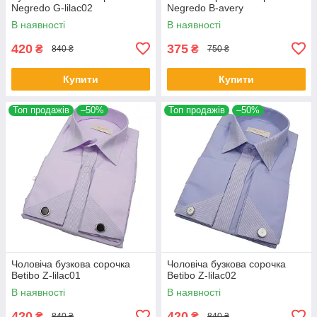
Negredo G-lilac02
Negredo B-avery
В наявності
В наявності
420
375
₴
₴
840 ₴
750 ₴
Купити
Купити
Топ продажів
–50%
Топ продажів
–50%
Чоловіча бузкова сорочка
Чоловіча бузкова сорочка
Betibo Z-lilac01
Betibo Z-lilac02
В наявності
В наявності
420
420
₴
₴
840 ₴
840 ₴