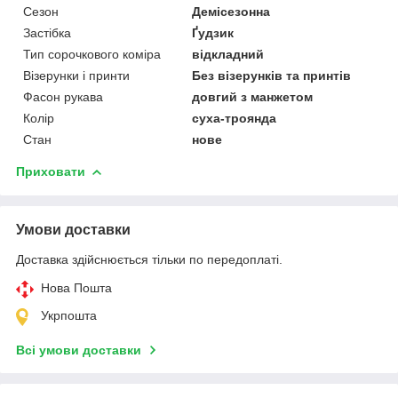
Сезон
Демісезонна
Застібка
Ґудзик
Тип сорочкового коміра
відкладний
Візерунки і принти
Без візерунків та принтів
Фасон рукава
довгий з манжетом
Колір
суха-троянда
Стан
нове
Приховати
Умови доставки
Доставка здійснюється тільки по передоплаті.
Нова Пошта
Укрпошта
Всі умови доставки