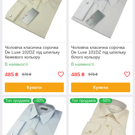
Чоловіча класична сорочка
Чоловіча класична сорочка
De Luxe 102DZ під шпильку
De Luxe 101DZ під шпильку
бежевого кольору
білого кольору
В наявності
В наявності
485
485
₴
₴
970 ₴
970 ₴
Купити
Купити
Топ продажів
–50%
Топ продажів
–50%