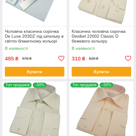
Чоловіча класична сорочка
Класична чоловіча сорочка
De Luxe 203DZ під шпильку в
Desibel 22002 Classic D
світло-блакитному кольорі
бежевого кольору
В наявності
В наявності
485
310
₴
₴
970 ₴
620 ₴
Купити
Купити
Топ продажів
–50%
Топ продажів
–50%