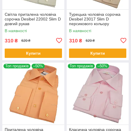
Світла приталена чоловіча
Турецька чоловіча сорочка
сорочка Desibel 22002 Slim D
Desibel 23017 Slim D
довгий рукав
персикового кольору
В наявності
В наявності
310
310
₴
₴
620 ₴
620 ₴
Купити
Купити
Топ продажів
–50%
Топ продажів
–50%
Приталена чоловіча
Класична чоловіча сорочка