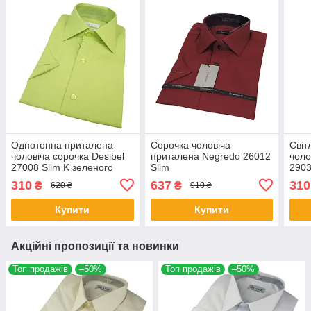
Однотонна приталена
Сорочка чоловіча
Світ
чоловіча сорочка Desibel
приталена Negredo 26012
чоло
27008 Slim K зеленого
Slim
2903
кольору короткий рукав
рука
310
637
310
₴
₴
620 ₴
910 ₴
Купити
Купити
Акційні пропозиції та новинки
Топ продажів
–50%
Топ продажів
–50%