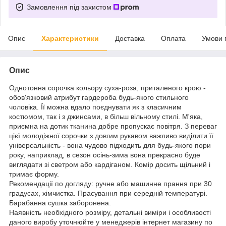
Замовлення під захистом
Опис
Характеристики
Доставка
Оплата
Умови 
Опис
Однотонна сорочка кольору суха-роза, приталеного крою -
обов'язковий атрибут гардероба будь-якого стильного
чоловіка. Її можна вдало поєднувати як з класичним
костюмом, так і з джинсами, в більш вільному стилі. М'яка,
приємна на дотик тканина добре пропускає повітря. З переваг
цієї молодіжної сорочки з довгим рукавом важливо виділити її
універсальність - вона чудово підходить для будь-якого пори
року, наприклад, в сезон осінь-зима вона прекрасно буде
виглядати зі светром або кардіганом. Комір досить щільний і
тримає форму.
Рекомендації по догляду: ручне або машинне прання при 30
градусах, хімчистка. Прасування при середній температурі.
Барабанна сушка заборонена.
Наявність необхідного розміру, детальні виміри і особливості
даного виробу уточнюйте у менеджерів інтернет магазину по