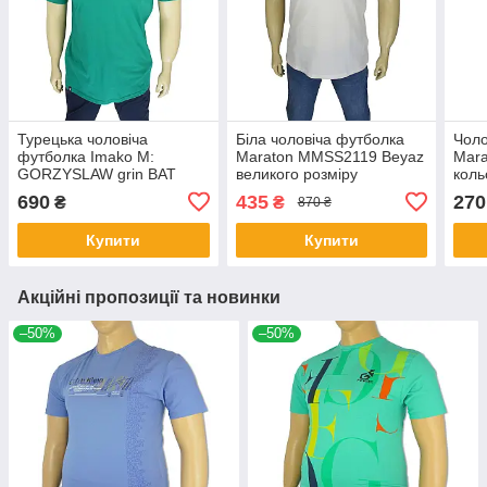
Турецька чоловіча
Біла чоловіча футболка
Чоло
футболка Imako M:
Maraton MMSS2119 Beyaz
Mara
GORZYSLAW grin BAT
великого розміру
коль
великого розміру
690
435
270
₴
₴
870 ₴
Купити
Купити
Акційні пропозиції та новинки
–50%
–50%