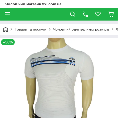
Чоловічий магазин 5xl.com.ua
Товари та послуги
Чоловічий одяг великих розмірів
Ф
–50%