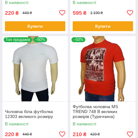
В наявності
В наявності
220
595
₴
₴
440 ₴
1 190 ₴
Купити
Купити
Топ продажів
–50%
–50%
Футболка чоловіча MS
Чоловіча біла футболка
TREND 748 B великих
12303 великого розміру
розмірів (Туреччина)
В наявності
В наявності
220
210
₴
₴
440 ₴
420 ₴