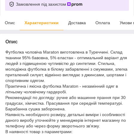
Замовлення під захистом
Опис
Характеристики
Доставка
Оплата
Умови 
Опис
Футболка чоловіча Maraton виготовлена в Туреччині. Склад
тканини 95% бавовна, 5% еластан - оптимальний варіант для
людей з підвищеною чутливістю до синтетики. Стильна,
молодіжна футболка в білому забарвленні з смужками, злегка
приталений силует, відмінно виглядає з джинсами, шортами і
спортивним одягом.
Практична і якісна футболка Maraton - незамінний одяг в
літньому чоловічому гардеробі.
Рекомендації по догляду: ручне або машинне прання при 30
градусах, хімчистка. Прасування при середній температурі.
Барабанна сушка заборонена.
Наявність необхідного розміру, детальні виміри і особливості
даного виробу уточнюйте у менеджерів інтернет магазину по
телефону або через форму зворотнього зв'язку.
В наявності товар з параметрами: