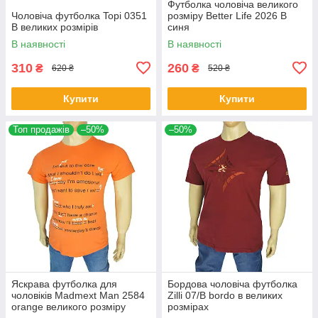
Футболка чоловіча великого
Чоловіча футболка Topi 0351
розміру Better Life 2026 В
B великих розмірів
синя
В наявності
В наявності
310
260
₴
₴
620 ₴
520 ₴
Купити
Купити
Топ продажів
–50%
–50%
Яскрава футболка для
Бордова чоловіча футболка
чоловіків Madmext Man 2584
Zilli 07/В bordo в великих
orange великого розміру
розмірах