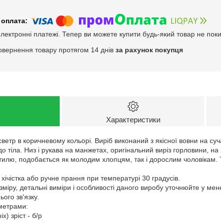
електронні платежі. Тепер ви можете купити будь-який товар не пок
овернення товару протягом 14 днів
за рахунок покупця
Характеристики
ветр в коричневому кольорі. Виріб виконаний з якісної вовни на с
до тіла. Низ і рукава на манжетах, оригінальний виріз горловини, на
тилю, подобається як молодим хлопцям, так і дорослим чоловікам. 
 хічістка або ручне прання при температурі 30 градусів.
зміру, детальні виміри і особливості даного виробу уточнюйте у ме
ого зв'язку.
аметрами:
x) зріст - б/р