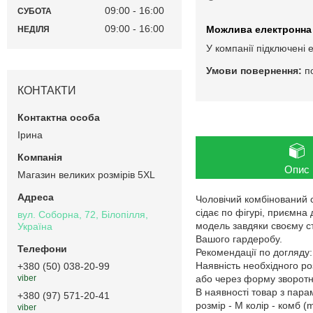
09:00
16:00
СУБОТА
09:00
16:00
НЕДІЛЯ
У компанії підключені 
п
КОНТАКТИ
Ірина
Опис
Магазин великих розмірів 5XL
Чоловічий комбінований с
сідає по фігурі, приємна 
вул. Соборна, 72, Білопілля,
модель завдяки своєму с
Україна
Вашого гардеробу.
Рекомендації по догляду:
Наявність необхідного ро
+380 (50) 038-20-99
або через форму зворотнь
viber
В наявності товар з пар
+380 (97) 571-20-41
розмір - M колір - комб (mi
viber