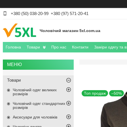
+380 (50) 038-20-99
+380 (97) 571-20-41
Чоловічий магазин 5xl.com.ua
Головна
Товари
Про нас
Контакти
Заміри одягу та в
Товари
Чоловічий одяг великих
Топ продаж
–50%
розмірів
Чоловічий одяг стандартних
розмірів
Аксесуари для чоловіків
Чоловіче взуття