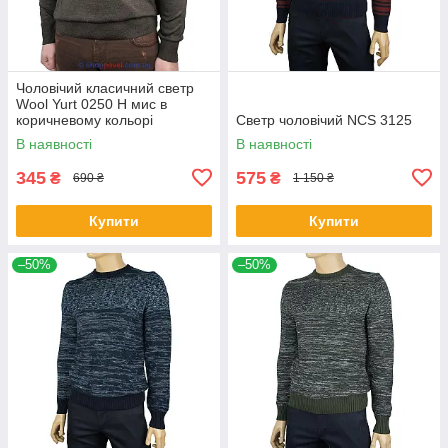
Чоловічий класичний светр
Wool Yurt 0250 Н мис в
коричневому кольорі
Светр чоловічий NCS 3125
В наявності
В наявності
345
575
₴
₴
690 ₴
1 150 ₴
Купити
Купити
–50%
–50%