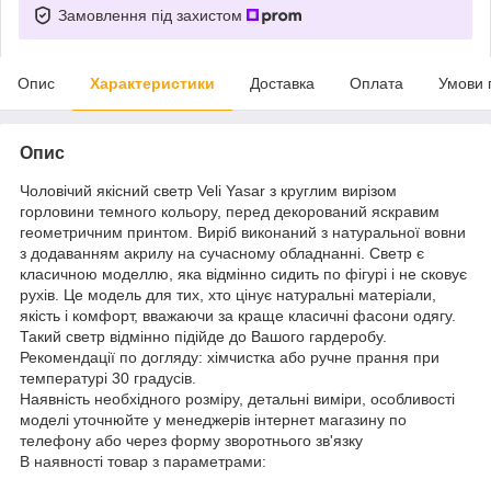
Замовлення під захистом
Опис
Характеристики
Доставка
Оплата
Умови 
Опис
Чоловічий якісний светр Veli Yasar з круглим вирізом
горловини темного кольору, перед декорований яскравим
геометричним принтом. Виріб виконаний з натуральної вовни
з додаванням акрилу на сучасному обладнанні. Светр є
класичною моделлю, яка відмінно сидить по фігурі і не сковує
рухів. Це модель для тих, хто цінує натуральні матеріали,
якість і комфорт, вважаючи за краще класичні фасони одягу.
Такий светр відмінно підійде до Вашого гардеробу.
Рекомендації по догляду: хімчистка або ручне прання при
температурі 30 градусів.
Наявність необхідного розміру, детальні виміри, особливості
моделі уточнюйте у менеджерів інтернет магазину по
телефону або через форму зворотнього зв'язку
В наявності товар з параметрами: