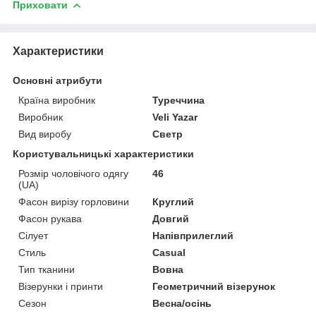
Приховати
Характеристики
Основні атрибути
Країна виробник
Туреччина
Виробник
Veli Yazar
Вид виробу
Светр
Користувальницькі характеристики
Розмір чоловічого одягу
46
(UA)
Фасон вирізу горловини
Круглий
Фасон рукава
Довгий
Сілует
Напівприлеглий
Стиль
Casual
Тип тканини
Вовна
Візерунки і принти
Геометричний візерунок
Сезон
Весна/осінь