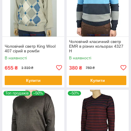
Чоловічий класичний светр
Чоловічий светр King Wool
EMR в різних кольорах 4327
407 сірий в ромби
Н
В наявності
В наявності
655
380
₴
₴
1 310 ₴
760 ₴
Купити
Купити
Топ продажів
–50%
–50%