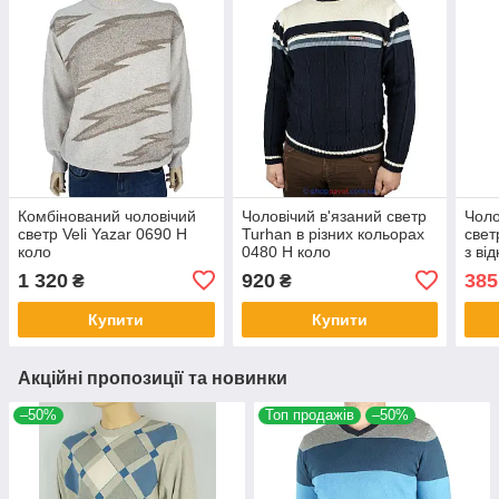
Комбінований чоловічий
Чоловічий в'язаний светр
Чоло
светр Veli Yazar 0690 Н
Turhan в різних кольорах
свет
коло
0480 Н коло
з ві
1 320
920
385
₴
₴
Купити
Купити
Акційні пропозиції та новинки
–50%
Топ продажів
–50%