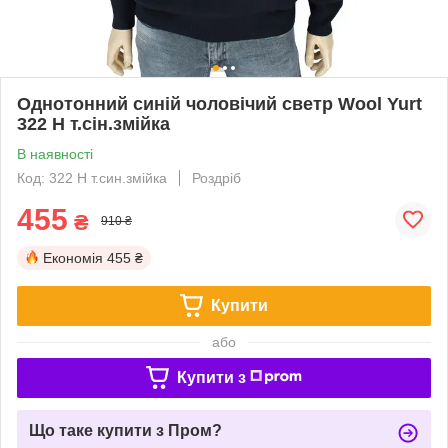
Однотонний синій чоловічий светр Wool Yurt
322 Н т.сін.змійка
В наявності
Код: 322 Н т.син.змійка
Роздріб
455
₴
910 ₴
Економія
455 ₴
Купити
або
Купити з
Що таке купити з Пром?