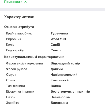
Приховати
Характеристики
Основні атрибути
Країна виробник
Туреччина
Виробник
Wool Yurt
Колір
Синій
Вид виробу
Светр
Користувальницькі характеристики
Фасон вирізу горловини
Відкладний комір
Фасон рукава
Довгий
Сілует
Напівприлеглий
Стиль
Класичний
Тип тканини
Вовна
Візерунки і принти
Без візерунків і принтів
Сезон
Весна/осінь
Застібка
Блискавка