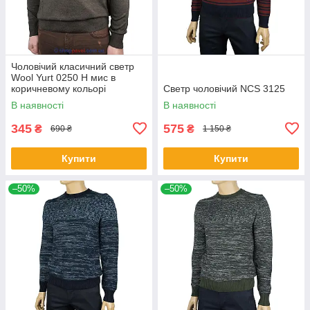
Чоловічий класичний светр
Wool Yurt 0250 Н мис в
коричневому кольорі
Светр чоловічий NCS 3125
В наявності
В наявності
345
575
₴
₴
690 ₴
1 150 ₴
Купити
Купити
–50%
–50%