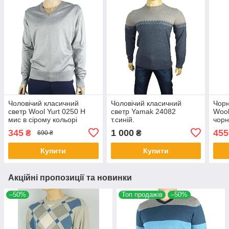
Чоловічий класичний
Чоловічий класичний
Чорн
светр Wool Yurt 0250 Н
светр Yamak 24082
Wool
мис в сірому кольорі
т.синій.
чорн
345
1 000
455
₴
₴
690 ₴
Купити
Купити
Акційні пропозиції та новинки
–50%
Топ продажів
–50%