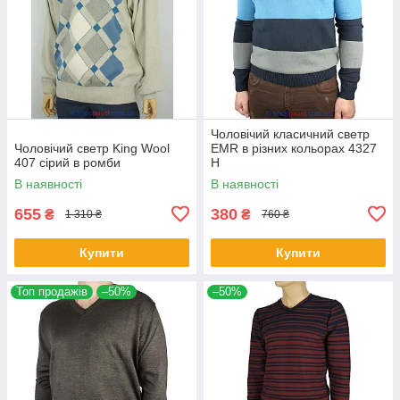
Чоловічий класичний светр
Чоловічий светр King Wool
EMR в різних кольорах 4327
407 сірий в ромби
Н
В наявності
В наявності
655
380
₴
₴
1 310 ₴
760 ₴
Купити
Купити
Топ продажів
–50%
–50%