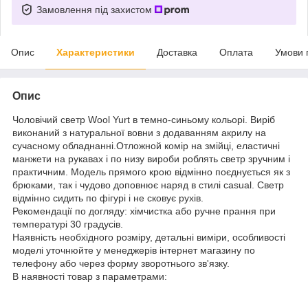
Замовлення під захистом
Опис
Характеристики
Доставка
Оплата
Умови 
Опис
Чоловічий светр Wool Yurt в темно-синьому кольорі. Виріб
виконаний з натуральної вовни з додаванням акрилу на
сучасному обладнанні.Отложной комір на змійці, еластичні
манжети на рукавах і по низу вироби роблять светр зручним і
практичним. Модель прямого крою відмінно поєднується як з
брюками, так і чудово доповнює наряд в стилі casual. Светр
відмінно сидить по фігурі і не сковує рухів.
Рекомендації по догляду: хімчистка або ручне прання при
температурі 30 градусів.
Наявність необхідного розміру, детальні виміри, особливості
моделі уточнюйте у менеджерів інтернет магазину по
телефону або через форму зворотнього зв'язку.
В наявності товар з параметрами: