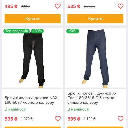
495
535
₴
₴
990 ₴
1 070 ₴
Купити
Купити
Топ продажів
–50%
–50%
Брючні чоловічі джинси X-
Брючні чоловічі джинси NAX
Foot 180-3316 C:3 темно-
180-5077 чорного кольору
синього кольору
В наявності
В наявності
535
595
₴
₴
1 070 ₴
1 190 ₴