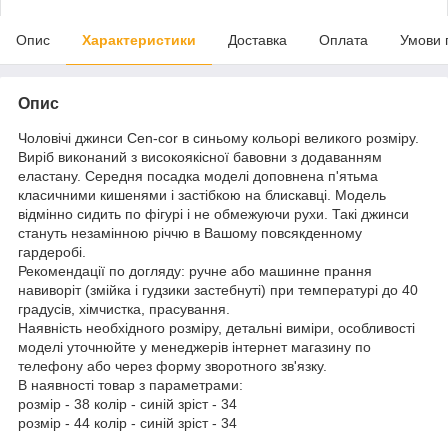
Опис
Характеристики
Доставка
Оплата
Умови 
Опис
Чоловічі джинси Cen-cor в синьому кольорі великого розміру.
Виріб виконаний з високоякісної бавовни з додаванням
еластану. Середня посадка моделі доповнена п'ятьма
класичними кишенями і застібкою на блискавці. Модель
відмінно сидить по фігурі і не обмежуючи рухи. Такі джинси
стануть незамінною річчю в Вашому повсякденному
гардеробі.
Рекомендації по догляду: ручне або машинне прання
навиворіт (змійка і гудзики застебнуті) при температурі до 40
градусів, хімчистка, прасування.
Наявність необхідного розміру, детальні виміри, особливості
моделі уточнюйте у менеджерів інтернет магазину по
телефону або через форму зворотного зв'язку.
В наявності товар з параметрами:
розмір - 38 колір - синій зріст - 34
розмір - 44 колір - синій зріст - 34