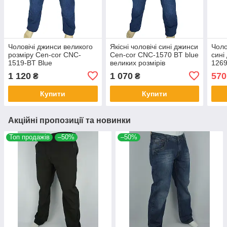
Чоловічі джинси великого
Якісні чоловічі сині джинси
Чоло
розміру Cen-cor CNC-
Cen-cor CNC-1570 BT blue
сині
1519-BT Blue
великих розмірів
1269
вели
1 120
1 070
570
₴
₴
Купити
Купити
Акційні пропозиції та новинки
Топ продажів
–50%
–50%