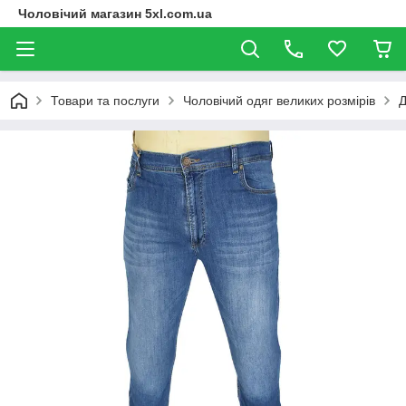
Чоловічий магазин 5xl.com.ua
Товари та послуги
Чоловічий одяг великих розмірів
Д