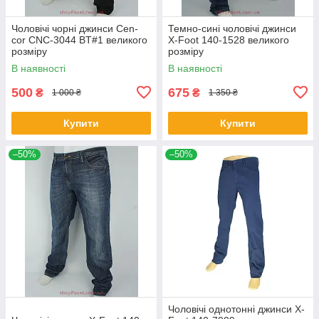
Чоловічі чорні джинси Cen-
Темно-сині чоловічі джинси
cor CNC-3044 BT#1 великого
X-Foot 140-1528 великого
розміру
розміру
В наявності
В наявності
500
675
₴
₴
1 000 ₴
1 350 ₴
Купити
Купити
–50%
–50%
Чоловічі однотонні джинси X-