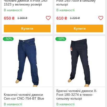
Чоловічі джинси X-Foot 140-
Foot 140-7009 в синьому
1523 у великому розмірі
кольорі
В наявності
В наявності
650
610
₴
₴
1 300 ₴
1 220 ₴
Купити
Купити
–50%
–50%
Брючні чоловічі джинси X-
Класичні чоловічі джинси
Foot 180-3274 в темно-
Cen-cor CNC-754-BT Blue
синьому кольорі
В наявності
В наявності