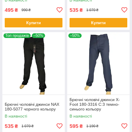
495
535
₴
₴
990 ₴
1 070 ₴
Купити
Купити
Топ продажів
–50%
–50%
Брючні чоловічі джинси X-
Брючні чоловічі джинси NAX
Foot 180-3316 C:3 темно-
180-5077 чорного кольору
синього кольору
В наявності
В наявності
535
595
₴
₴
1 070 ₴
1 190 ₴