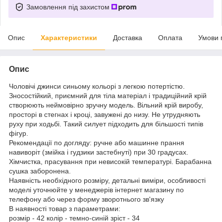
Замовлення під захистом
Опис
Характеристики
Доставка
Оплата
Умови 
Опис
Чоловічі джинси синьому кольорі з легкою потертістю.
Зносостійкий, приємний для тіла матеріал і традиційний крій
створюють неймовірно зручну модель. Вільний крій виробу,
просторі в стегнах і кроці, завужені до низу. Не утрудняють
руху при ходьбі. Такий силует підходить для більшості типів
фігур.
Рекомендації по догляду: ручне або машинне прання
навиворіт (змійка і гудзики застебнуті) при 30 градусах.
Хімчистка, прасування при невисокій температурі. Барабанна
сушка заборонена.
Наявність необхідного розміру, детальні виміри, особливості
моделі уточнюйте у менеджерів інтернет магазину по
телефону або через форму зворотнього зв'язку
В наявності товар з параметрами:
розмір - 42 колір - темно-синій зріст - 34