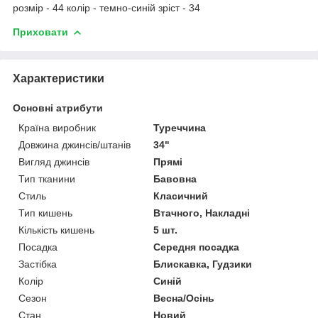
розмір - 44 колір - темно-синій зріст - 34
Приховати
Характеристики
Основні атрибути
Країна виробник
Туреччина
Довжина джинсів/штанів
34"
Вигляд джинсів
Прямі
Тип тканини
Бавовна
Стиль
Класичний
Тип кишень
Втачного, Накладні
Кількість кишень
5 шт.
Посадка
Середня посадка
Застібка
Блискавка, Гудзики
Колір
Синій
Сезон
Весна/Осінь
Стан
Новий