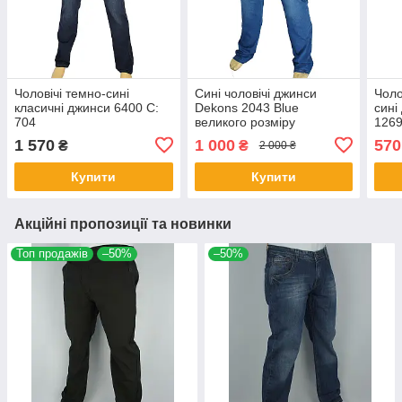
Чоловічі темно-сині
Сині чоловічі джинси
Чоло
класичні джинси 6400 C:
Dekons 2043 Blue
сині
704
великого розміру
1269
вели
1 570
1 000
570
₴
₴
2 000 ₴
Купити
Купити
Акційні пропозиції та новинки
Топ продажів
–50%
–50%