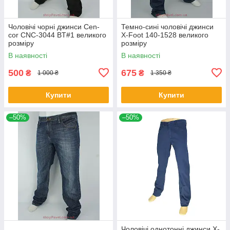
Чоловічі чорні джинси Cen-
Темно-сині чоловічі джинси
cor CNC-3044 BT#1 великого
X-Foot 140-1528 великого
розміру
розміру
В наявності
В наявності
500
675
₴
₴
1 000 ₴
1 350 ₴
Купити
Купити
–50%
–50%
Чоловічі однотонні джинси X-