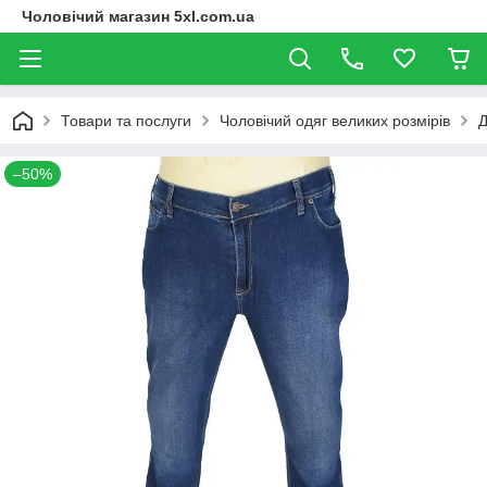
Чоловічий магазин 5xl.com.ua
Товари та послуги
Чоловічий одяг великих розмірів
Д
–50%