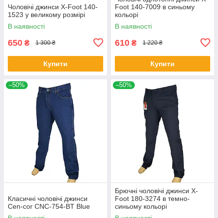
Чоловічі джинси X-Foot 140-
Foot 140-7009 в синьому
1523 у великому розмірі
кольорі
В наявності
В наявності
650
610
₴
₴
1 300 ₴
1 220 ₴
Купити
Купити
–50%
–50%
Брючні чоловічі джинси X-
Класичні чоловічі джинси
Foot 180-3274 в темно-
Cen-cor CNC-754-BT Blue
синьому кольорі
В наявності
В наявності