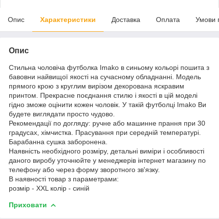
Опис
Характеристики
Доставка
Оплата
Умови 
Опис
Стильна чоловіча футболка Imako в синьому кольорі пошита з
бавовни найвищої якості на сучасному обладнанні. Модель
прямого крою з круглим вирізом декорована яскравим
принтом. Прекрасне поєднання стилю і якості в цій моделі
гідно зможе оцінити кожен чоловік. У такій футболці Imako Ви
будете виглядати просто чудово.
Рекомендації по догляду: ручне або машинне прання при 30
градусах, хімчистка. Прасування при середній температурі.
Барабанна сушка заборонена.
Наявність необхідного розміру, детальні виміри і особливості
даного виробу уточнюйте у менеджерів інтернет магазину по
телефону або через форму зворотного зв'язку.
В наявності товар з параметрами:
розмір - XXL колір - синій
Приховати