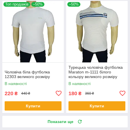
Топ продажів
–50%
–50%
Турецька чоловіча футболка
Чоловіча біла футболка
Maraton m-1111 білого
12303 великого розміру
кольору великого розміру
В наявності
В наявності
220
180
₴
₴
440 ₴
360 ₴
Купити
Купити
Показати ще