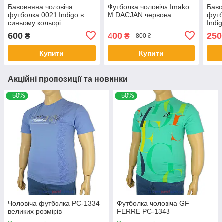
Бавовняна чоловіча
Футболка чоловіча Imako
Баво
футболка 0021 Indigo в
M:DACJAN червона
футб
синьому кольорі
Indi
600
400
250
₴
₴
800 ₴
Купити
Купити
Акційні пропозиції та новинки
–50%
–50%
Чоловіча футболка PC-1334
Футболка чоловіча GF
великих розмірів
FERRE PC-1343