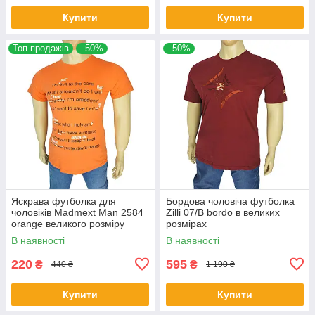
Купити
Купити
Топ продажів
–50%
–50%
Яскрава футболка для
Бордова чоловіча футболка
чоловіків Madmext Man 2584
Zilli 07/В bordo в великих
orange великого розміру
розмірах
В наявності
В наявності
220
595
₴
₴
440 ₴
1 190 ₴
Купити
Купити