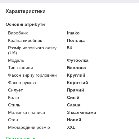
Характеристики
Основні атрибути
Виробник
Imako
Країна виробник
Польща
Розмір чоловічого одягу
54
(UA)
Модель
Футболка
Тип тканини
Бавовна
Фасон вирізу горловини
Круглий
Фасон рукава
Короткий
Силует
Прямий
Колір
Синій
Стиль
Casual
Малюнки і написи
З малюнками
Стан
Новий
Міжнародний розмір
XXL
Приховати