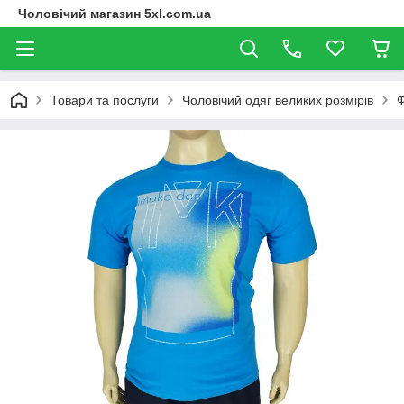
Чоловічий магазин 5xl.com.ua
Товари та послуги
Чоловічий одяг великих розмірів
Ф