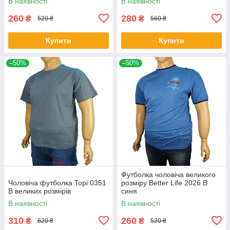
В наявності
В наявності
260
280
₴
₴
520 ₴
560 ₴
Купити
Купити
–50%
–50%
Футболка чоловіча великого
Чоловіча футболка Topi 0351
розміру Better Life 2026 В
B великих розмірів
синя
В наявності
В наявності
310
260
₴
₴
620 ₴
520 ₴