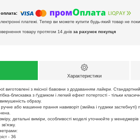
електронні платежі. Тепер ви можете купити будь-який товар не пок
овернення товару протягом 14 днів
за рахунок покупця
Характеристики
oot виготовлені з якісної бавовни з додаванням лайкри. Стандартний 
ібка-блискавка з ґудзиком і легкий ефект потертості - тільки класи
евимушеність образу.
 ручне або машинне прання навиворіт (змійка і гудзики застебнуті) 
нена.
зміру, детальні виміри, особливості моделі уточнюйте у менеджерів
зв'язку.
аметрами:
ріст - 36