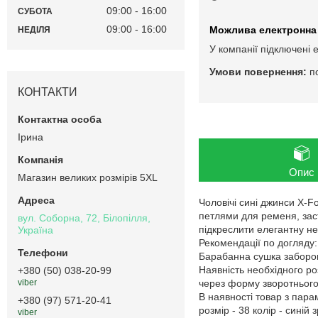
09:00
16:00
СУБОТА
09:00
16:00
НЕДІЛЯ
У компанії підключені 
п
КОНТАКТИ
Ірина
Опис
Магазин великих розмірів 5XL
Чоловічі сині джинси X-F
петлями для ременя, заст
вул. Соборна, 72, Білопілля,
підкреслити елегантну н
Україна
Рекомендації по догляду:
Барабанна сушка заборо
Наявність необхідного ро
+380 (50) 038-20-99
через форму зворотнього 
viber
В наявності товар з пар
+380 (97) 571-20-41
розмір - 38 колір - синій з
viber