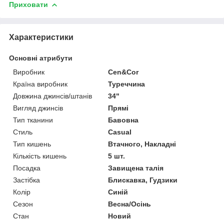
Приховати
Характеристики
Основні атрибути
Виробник
Cen&Cor
Країна виробник
Туреччина
Довжина джинсів/штанів
34"
Вигляд джинсів
Прямі
Тип тканини
Бавовна
Стиль
Casual
Тип кишень
Втачного, Накладні
Кількість кишень
5 шт.
Посадка
Завищена талія
Застібка
Блискавка, Гудзики
Колір
Синій
Сезон
Весна/Осінь
Стан
Новий