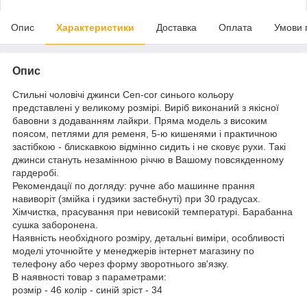
Опис
Характеристики
Доставка
Оплата
Умови 
Опис
Стильні чоловічі джинси Cen-cor синього кольору
представлені у великому розмірі. Виріб виконаний з якісної
бавовни з додаванням лайкри. Пряма модель з високим
поясом, петлями для ременя, 5-ю кишенями і практичною
застібкою - блискавкою відмінно сидить і не сковує рухи. Такі
джинси стануть незамінною річчю в Вашому повсякденному
гардеробі.
Рекомендації по догляду: ручне або машинне прання
навиворіт (змійка і гудзики застебнуті) при 30 градусах.
Хімчистка, прасування при невисокій температурі. Барабанна
сушка заборонена.
Наявність необхідного розміру, детальні виміри, особливості
моделі уточнюйте у менеджерів інтернет магазину по
телефону або через форму зворотнього зв'язку.
В наявності товар з параметрами:
розмір - 46 колір - синій зріст - 34