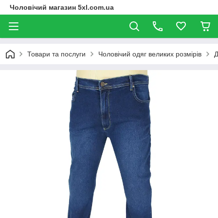
Чоловічий магазин 5xl.com.ua
Товари та послуги
Чоловічий одяг великих розмірів
Д