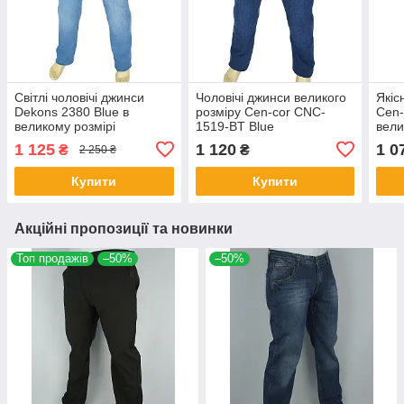
Світлі чоловічі джинси
Чоловічі джинси великого
Якіс
Dekons 2380 Blue в
розміру Cen-cor CNC-
Cen-
великому розмірі
1519-BT Blue
вели
1 125
1 120
1 0
₴
₴
2 250 ₴
Купити
Купити
Акційні пропозиції та новинки
Топ продажів
–50%
–50%