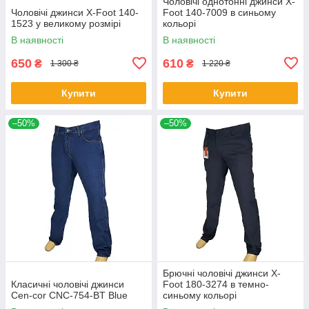
Чоловічі однотонні джинси X-
Чоловічі джинси X-Foot 140-
Foot 140-7009 в синьому
1523 у великому розмірі
кольорі
В наявності
В наявності
650
610
₴
₴
1 300 ₴
1 220 ₴
Купити
Купити
–50%
–50%
Брючні чоловічі джинси X-
Класичні чоловічі джинси
Foot 180-3274 в темно-
Cen-cor CNC-754-BT Blue
синьому кольорі