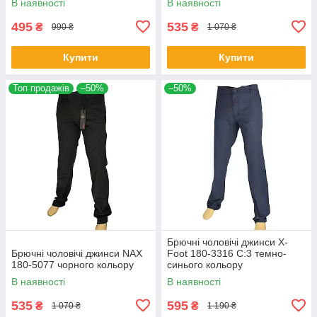
В наявності
В наявності
495
535
₴
₴
990 ₴
1 070 ₴
Купити
Купити
Топ продажів
–50%
–50%
Брючні чоловічі джинси X-
Брючні чоловічі джинси NAX
Foot 180-3316 C:3 темно-
180-5077 чорного кольору
синього кольору
В наявності
В наявності
535
595
₴
₴
1 070 ₴
1 190 ₴