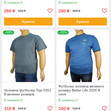
В наявності
В наявності
260
280
₴
₴
520 ₴
560 ₴
Купити
Купити
–50%
–50%
Футболка чоловіча великого
Чоловіча футболка Topi 0351
розміру Better Life 2026 В
B великих розмірів
синя
В наявності
В наявності
310
260
₴
₴
620 ₴
520 ₴