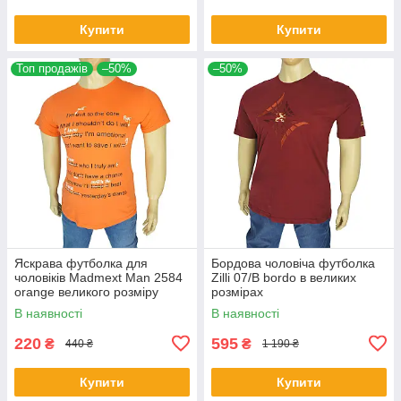
Купити
Купити
Топ продажів
–50%
–50%
Яскрава футболка для
Бордова чоловіча футболка
чоловіків Madmext Man 2584
Zilli 07/В bordo в великих
orange великого розміру
розмірах
В наявності
В наявності
220
595
₴
₴
440 ₴
1 190 ₴
Купити
Купити