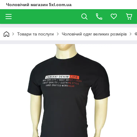
Чоловічий магазин 5xl.com.ua
Товари та послуги
Чоловічий одяг великих розмірів
Ф