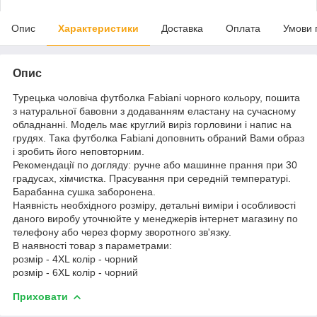
Опис
Характеристики
Доставка
Оплата
Умови 
Опис
Турецька чоловіча футболка Fabianі чорного кольору, пошита
з натуральної бавовни з додаванням еластану на сучасному
обладнанні. Модель має круглий виріз горловини і напис на
грудях. Така футболка Fabianі доповнить обраний Вами образ
і зробить його неповторним.
Рекомендації по догляду: ручне або машинне прання при 30
градусах, хімчистка. Прасування при середній температурі.
Барабанна сушка заборонена.
Наявність необхідного розміру, детальні виміри і особливості
даного виробу уточнюйте у менеджерів інтернет магазину по
телефону або через форму зворотного зв'язку.
В наявності товар з параметрами:
розмір - 4XL колір - чорний
розмір - 6XL колір - чорний
Приховати