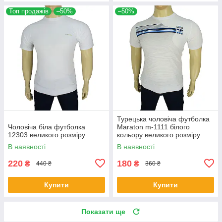
Топ продажів
–50%
–50%
Турецька чоловіча футболка
Чоловіча біла футболка
Maraton m-1111 білого
12303 великого розміру
кольору великого розміру
В наявності
В наявності
220
180
₴
₴
440 ₴
360 ₴
Купити
Купити
Показати ще