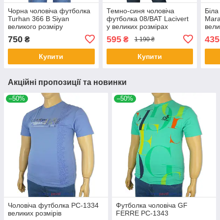
Чорна чоловіча футболка
Темно-синя чоловіча
Біла
Turhan 366 B Siyan
футболка 08/BAT Lacivert
Mar
великого розміру
у великих розмірах
вели
750
595
435
₴
₴
1 190 ₴
Купити
Купити
Акційні пропозиції та новинки
–50%
–50%
Чоловіча футболка PC-1334
Футболка чоловіча GF
великих розмірів
FERRE PC-1343