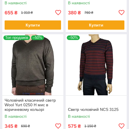
В наявності
В наявності
655
380
₴
₴
1 310 ₴
760 ₴
Купити
Купити
Топ продажів
–50%
–50%
Чоловічий класичний светр
Wool Yurt 0250 Н мис в
коричневому кольорі
Светр чоловічий NCS 3125
В наявності
В наявності
345
575
₴
₴
690 ₴
1 150 ₴