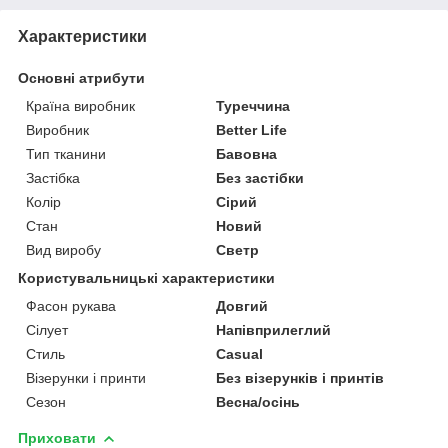
Характеристики
Основні атрибути
Країна виробник
Туреччина
Виробник
Better Life
Тип тканини
Бавовна
Застібка
Без застібки
Колір
Сірий
Стан
Новий
Вид виробу
Светр
Користувальницькі характеристики
Фасон рукава
Довгий
Сілует
Напівприлеглий
Стиль
Casual
Візерунки і принти
Без візерунків і принтів
Сезон
Весна/осінь
Приховати