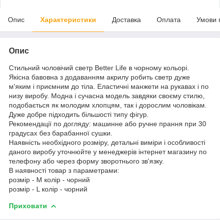
Опис
Характеристики
Доставка
Оплата
Умови 
Опис
Стильний чоловічий светр Better Life в чорному кольорі.
Якісна бавовна з додаванням акрилу робить светр дуже
м'яким і приємним до тіла. Еластичні манжети на рукавах і по
низу виробу. Модна і сучасна модель завдяки своєму стилю,
подобається як молодим хлопцям, так і дорослим чоловікам.
Дуже добре підходить більшості типу фігур.
Рекомендації по догляду: машинне або ручне прання при 30
градусах без барабанної сушки.
Наявність необхідного розміру, детальні виміри і особливості
даного виробу уточнюйте у менеджерів інтернет магазину по
телефону або через форму зворотнього зв'язку.
В наявності товар з параметрами:
розмір - M колір - чорний
розмір - L колір - чорний
Приховати