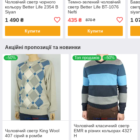
Чоловічий светр чорного
Темно-зелений чоловічий
Баво
кольору Better Life 2354 B
светр Better Life BT-1076
свет
Siyan
Nefti
siya
1 490
435
1 0
₴
₴
870 ₴
Купити
Купити
Акційні пропозиції та новинки
–50%
Топ продажів
–50%
Чоловічий класичний светр
Чоловічий светр King Wool
EMR в різних кольорах 4327
407 сірий в ромби
Н