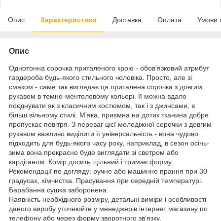
Опис
Характеристики
Доставка
Оплата
Умови 
Опис
Однотонна сорочка приталеного крою - обов'язковий атрибут
гардероба будь-якого стильного чоловіка. Просто, але зі
смаком - саме так виглядає ця приталена сорочка з довгим
рукавом в темно-ментоловому кольорі. Її можна вдало
поєднувати як з класичним костюмом, так і з джинсами, в
більш вільному стилі. М'яка, приємна на дотик тканина добре
пропускає повітря. З переваг цієї молодіжної сорочки з довгим
рукавом важливо виділити її універсальність - вона чудово
підходить для будь-якого часу року, наприклад, в сезон осінь-
зима вона прекрасно буде виглядати зі светром або
кардіганом. Комір досить щільний і тримає форму.
Рекомендації по догляду: ручне або машинне прання при 30
градусах, хімчистка. Прасування при середній температурі.
Барабанна сушка заборонена.
Наявність необхідного розміру, детальні виміри і особливості
даного виробу уточнюйте у менеджерів інтернет магазину по
телефону або через форму зворотного зв'язку.