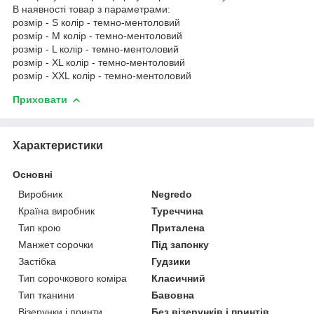
В наявності товар з параметрами:
розмір - S колір - темно-ментоловий
розмір - M колір - темно-ментоловий
розмір - L колір - темно-ментоловий
розмір - XL колір - темно-ментоловий
розмір - XXL колір - темно-ментоловий
Приховати
Характеристики
Основні
Виробник
Negredo
Країна виробник
Туреччина
Тип крою
Приталена
Манжет сорочки
Під запонку
Застібка
Гудзики
Тип сорочкового коміра
Класичний
Тип тканини
Бавовна
Візерунки і принти
Без візерунків і принтів