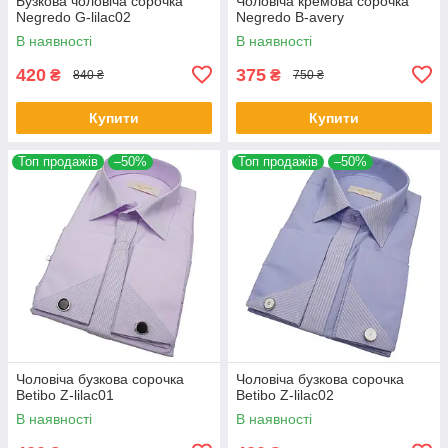
Бузкова чоловіча сорочка
Чоловіча кремова сорочка
Negredo G-lilac02
Negredo B-avery
В наявності
В наявності
420
375
₴
₴
840 ₴
750 ₴
Купити
Купити
Топ продажів
–50%
Топ продажів
–50%
Чоловіча бузкова сорочка
Чоловіча бузкова сорочка
Betibo Z-lilac01
Betibo Z-lilac02
В наявності
В наявності