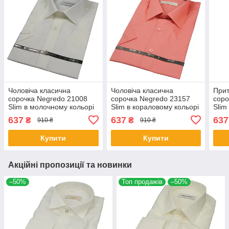
Чоловіча класична
Чоловіча класична
Прит
сорочка Negredo 21008
сорочка Negredo 23157
соро
Slim в молочному кольорі
Slim в кораловому кольорі
Slim
коль
637
637
637
₴
₴
910 ₴
910 ₴
Купити
Купити
Акційні пропозиції та новинки
–50%
Топ продажів
–50%