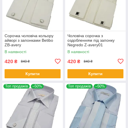
Сорочка чоловіча кольору
Чоловіча сорочка з
айворі з запонками Betibo
оздобленням під запонку
ZB-avery
Negredo Z-avery01
В наявності
В наявності
420
420
₴
₴
840 ₴
840 ₴
Купити
Купити
Топ продажів
–50%
Топ продажів
–50%