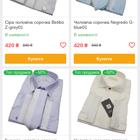
Сіра чоловіча сорочка Betibo
Чоловіча сорочка Negredo G-
Z-grey01
blue01
В наявності
В наявності
420
420
₴
₴
840 ₴
840 ₴
Купити
Купити
Топ продажів
–50%
Топ продажів
–50%