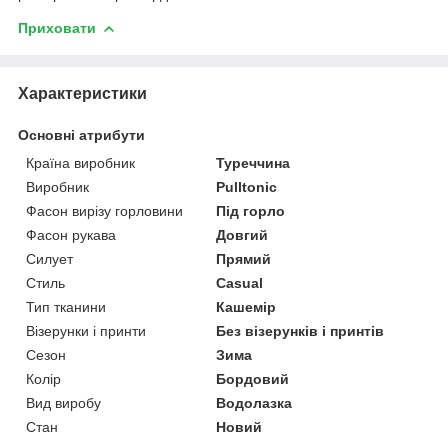
Приховати
Характеристики
Основні атрибути
Країна виробник
Туреччина
Виробник
Pulltonic
Фасон вирізу горловини
Під горло
Фасон рукава
Довгий
Силует
Прямий
Стиль
Casual
Тип тканини
Кашемір
Візерунки і принти
Без візерунків і принтів
Сезон
Зима
Колір
Бордовий
Вид виробу
Водолазка
Стан
Новий