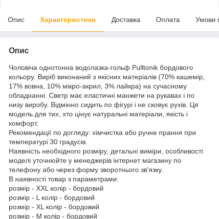
Опис
Характеристики
Доставка
Оплата
Умови 
Опис
Чоловіча однотонна водолазка-гольф Pulltonik бордового
кольору. Виріб виконаний з якісних матеріалів (70% кашемір,
17% вовна, 10% мікро-акрил, 3% лайкра) на сучасному
обладнанні. Светр має еластичні манжети на рукавах і по
низу виробу. Відмінно сидить по фігурі і не сковує рухів. Ця
модель для тих, хто цінує натуральні матеріали, якість і
комфорт,
Рекомендації по догляду: хімчистка або ручне прання при
температурі 30 градусів.
Наявність необхідного розміру, детальні виміри, особливості
моделі уточнюйте у менеджерів інтернет магазину по
телефону або через форму зворотнього зв'язку.
В наявності товар з параметрами:
розмір - XXL колір - бордовий
розмір - L колір - бордовий
розмір - XL колір - бордовий
розмір - M колір - бордовий