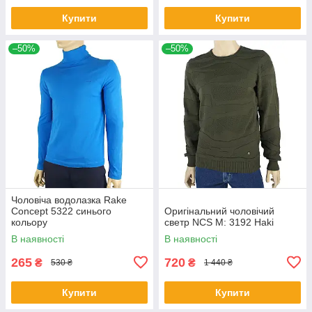
Купити
Купити
–50%
–50%
Чоловіча водолазка Rake
Concept 5322 синього
Оригінальний чоловічий
кольору
светр NCS M: 3192 Haki
В наявності
В наявності
265
720
₴
₴
530 ₴
1 440 ₴
Купити
Купити