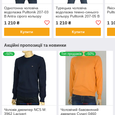
Однотонна чоловіча
Турецька чоловіча
Якіс
водолазка Pulltonik 207-03
водолазка темно-синього
Pull
B Antra сірого кольору
кольору Pulltonik 207-05 B
Laci
1 210
1 210
1 1
₴
₴
Купити
Купити
Акційні пропозиції та новинки
–50%
Топ продажів
–50%
Чоловік джемпер NCS M:
Чоловічий бавовняний
3962 Lacivert
джемпер Cyseri 0460