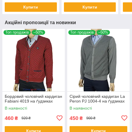
Купити
Купити
Акційні пропозиції та новинки
Топ продажів
–50%
Топ продажів
–50%
Бордовий чоловічий кардиган
Сірий чоловічий кардиган La
Fabiani 4019 на ґудзиках
Peron PJ 1004-4 на ґудзиках
В наявності
В наявності
460
450
₴
₴
920 ₴
900 ₴
Купити
Купити