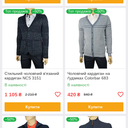
Топ продажів
–50%
Топ продажів
–50%
Стильний чоловічий в'язаний
Чоловічий кардиган на
кардиган NCS 3151
ґудзиках Colorbar 683
В наявності
В наявності
1 105
420
₴
₴
2 210 ₴
840 ₴
Купити
Купити
–50%
–50%