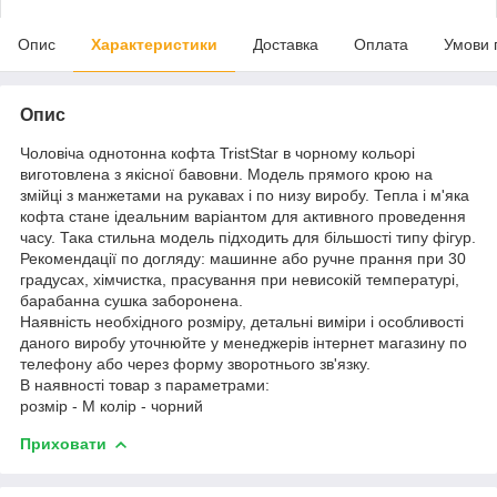
Опис
Характеристики
Доставка
Оплата
Умови 
Опис
Чоловіча однотонна кофта TristStar в чорному кольорі
виготовлена з якісної бавовни. Модель прямого крою на
змійці з манжетами на рукавах і по низу виробу. Тепла і м'яка
кофта стане ідеальним варіантом для активного проведення
часу. Така стильна модель підходить для більшості типу фігур.
Рекомендації по догляду: машинне або ручне прання при 30
градусах, хімчистка, прасування при невисокій температурі,
барабанна сушка заборонена.
Наявність необхідного розміру, детальні виміри і особливості
даного виробу уточнюйте у менеджерів інтернет магазину по
телефону або через форму зворотнього зв'язку.
В наявності товар з параметрами:
розмір - M колір - чорний
Приховати