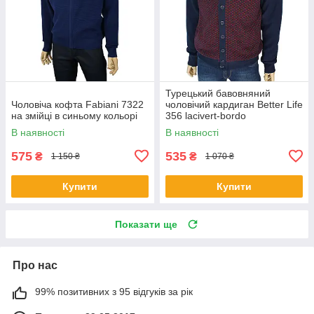
Турецький бавовняний
Чоловіча кофта Fabiani 7322
чоловічий кардиган Better Life
на змійці в синьому кольорі
356 lacivert-bordo
В наявності
В наявності
575
535
₴
₴
1 150 ₴
1 070 ₴
Купити
Купити
Показати ще
Про нас
99% позитивних з 95 відгуків за рік