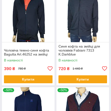
Синя кофта на змійці для
Чоловіча темно-синя кофта
чоловіків Fabiani 7313
Bagutta Art.46252 на змійці
K.Darkblue
В наявності
В наявності
390
720
₴
₴
780 ₴
1 440 ₴
Купити
Купити
–50%
–50%