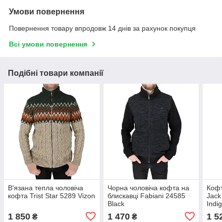
Умови повернення
Повернення товару впродовж 14 днів за рахунок покупця
Всі умови повернення
Подібні товари компанії
В'язана тепла чоловіча
Чорна чоловіча кофта на
Кофт
кофта Trist Star 5289 Vizon
блискавці Fabiani 24585
Jack
Black
Indi
1 850
1 470
1 5
₴
₴