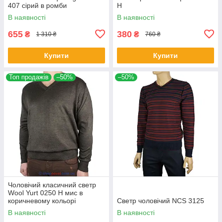
407 сірий в ромби
Н
В наявності
В наявності
655
380
₴
₴
1 310 ₴
760 ₴
Купити
Купити
Топ продажів
–50%
–50%
Чоловічий класичний светр
Wool Yurt 0250 Н мис в
коричневому кольорі
Светр чоловічий NCS 3125
В наявності
В наявності