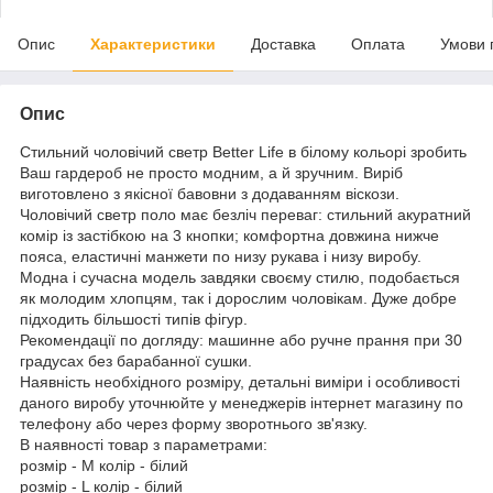
Опис
Характеристики
Доставка
Оплата
Умови 
Опис
Стильний чоловічий светр Better Life в білому кольорі зробить
Ваш гардероб не просто модним, а й зручним. Виріб
виготовлено з якісної бавовни з додаванням віскози.
Чоловічий светр поло має безліч переваг: стильний акуратний
комір із застібкою на 3 кнопки; комфортна довжина нижче
пояса, еластичні манжети по низу рукава і низу виробу.
Модна і сучасна модель завдяки своєму стилю, подобається
як молодим хлопцям, так і дорослим чоловікам. Дуже добре
підходить більшості типів фігур.
Рекомендації по догляду: машинне або ручне прання при 30
градусах без барабанної сушки.
Наявність необхідного розміру, детальні виміри і особливості
даного виробу уточнюйте у менеджерів інтернет магазину по
телефону або через форму зворотнього зв'язку.
В наявності товар з параметрами:
розмір - M колір - білий
розмір - L колір - білий