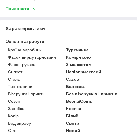
Приховати
Характеристики
Основні атрибути
Країна виробник
Туреччина
Фасон вирізу горловини
Комір-поло
Фасон рукава
З манжетом
Силует
Напівприлеглий
Стиль
Casual
Тип тканини
Бавовна
Візерунки і принти
Без візерунків і принтів
Сезон
Весна/Осінь
Застібка
Кнопки
Колір
Білий
Вид виробу
Светр
Стан
Новий