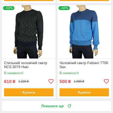
–50%
–50%
Стильний чоловічий светр
Чоловічий светр Fabiani 7706
NCS 3079 Haki
Sax
В наявності
В наявності
610
500
₴
₴
1 220 ₴
1 000 ₴
Купити
Купити
Показати ще