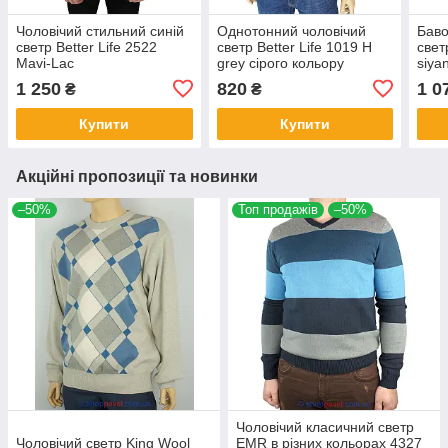
Чоловічий стильний синій
Однотонний чоловічий
Баво
светр Better Life 2522
светр Better Life 1019 H
свет
Mavi-Lac
grey сірого кольору
siya
1 250
820
1 0
₴
₴
Купити
Купити
Акційні пропозиції та новинки
–50%
Топ продажів
–50%
Чоловічий класичний светр
Чоловічий светр King Wool
EMR в різних кольорах 4327