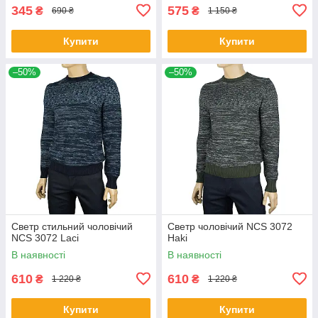
345
575
₴
₴
690 ₴
1 150 ₴
Купити
Купити
–50%
–50%
Светр стильний чоловічий
Светр чоловічий NCS 3072
NCS 3072 Laci
Haki
В наявності
В наявності
610
610
₴
₴
1 220 ₴
1 220 ₴
Купити
Купити