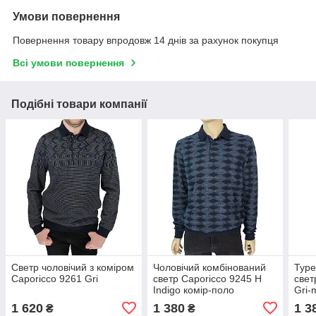
Умови повернення
Повернення товару впродовж 14 днів за рахунок покупця
Всі умови повернення
Подібні товари компанії
Светр чоловічий з коміром
Чоловічий комбінований
Туре
Caporicco 9261 Gri
светр Caporicco 9245 H
свет
Indigo комір-поло
Gri-
1 620
1 380
1 3
₴
₴