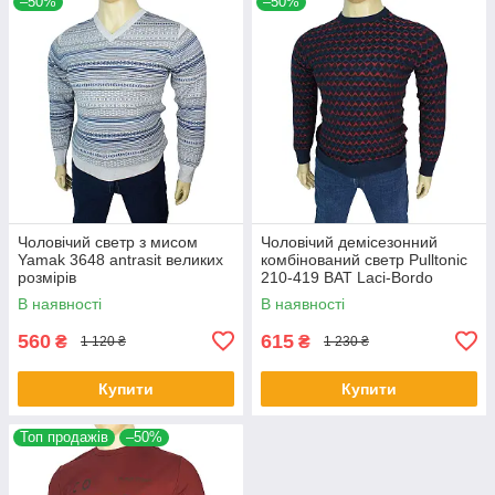
–50%
–50%
Чоловічий светр з мисом
Чоловічий демісезонний
Yamak 3648 antrasit великих
комбінований светр Pulltonic
розмірів
210-419 BAT Laci-Bordo
великого розміру
В наявності
В наявності
560
615
₴
₴
1 120 ₴
1 230 ₴
Купити
Купити
Топ продажів
–50%