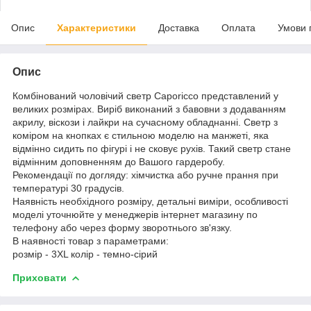
Опис
Характеристики
Доставка
Оплата
Умови 
Опис
Комбінований чоловічий светр Caporicco представлений у
великих розмірах. Виріб виконаний з бавовни з додаванням
акрилу, віскози і лайкри на сучасному обладнанні. Светр з
коміром на кнопках є стильною моделю на манжеті, яка
відмінно сидить по фігурі і не сковує рухів. Такий светр стане
відмінним доповненням до Вашого гардеробу.
Рекомендації по догляду: хімчистка або ручне прання при
температурі 30 градусів.
Наявність необхідного розміру, детальні виміри, особливості
моделі уточнюйте у менеджерів інтернет магазину по
телефону або через форму зворотнього зв'язку.
В наявності товар з параметрами:
розмір - 3XL колір - темно-сірий
Приховати