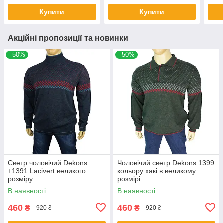
Купити
Купити
Акційні пропозиції та новинки
–50%
–50%
Светр чоловічий Dekons
Чоловічий светр Dekons 1399
+1391 Lacivert великого
кольору хакі в великому
розміру
розмірі
В наявності
В наявності
460
460
₴
₴
920 ₴
920 ₴