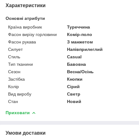
Характеристики
Основні атрибути
Країна виробник
Туреччина
Фасон вирізу горловини
Комір-поло
Фасон рукава
З манжетом
Силует
Напівприлеглий
Стиль
Casual
Тип тканини
Бавовна
Сезон
Весна/Осінь
Застібка
Кнопки
Колір
Сірий
Вид виробу
Светр
Стан
Новий
Приховати
Умови доставки