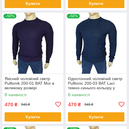
Купити
Купити
–50%
–50%
Якісний чоловічий светр
Однотонний чоловічий светр
Pulltonik 200-01 BAT Mor в
Pulltonic 200-03 BAT Laci
великому розмірі
темно-синього кольору у
великому розмірі
В наявності
В наявності
470
470
₴
₴
940 ₴
940 ₴
Купити
Купити