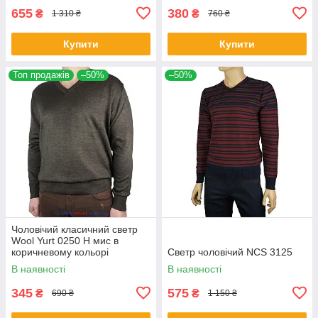
655
380
₴
₴
1 310 ₴
760 ₴
Купити
Купити
Топ продажів
–50%
–50%
Чоловічий класичний светр
Wool Yurt 0250 Н мис в
коричневому кольорі
Светр чоловічий NCS 3125
В наявності
В наявності
345
575
₴
₴
690 ₴
1 150 ₴