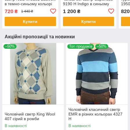
в темно-синьому кольорі
9190 H Indigo в синьому
1950
кольорі
коль
720
1 200
820
₴
₴
1 440 ₴
Купити
Купити
Акційні пропозиції та новинки
–50%
Топ продажів
–50%
Чоловічий класичний светр
Чоловічий светр King Wool
EMR в різних кольорах 4327
407 сірий в ромби
Н
В наявності
В наявності