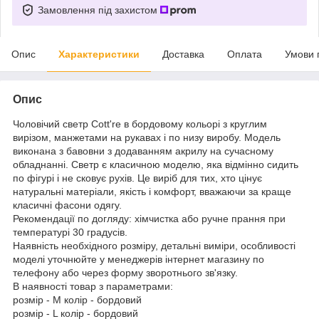
Замовлення під захистом
Опис
Характеристики
Доставка
Оплата
Умови 
Опис
Чоловічий светр Cott're в бордовому кольорі з круглим
вирізом, манжетами на рукавах і по низу виробу. Модель
виконана з бавовни з додаванням акрилу на сучасному
обладнанні. Светр є класичною моделю, яка відмінно сидить
по фігурі і не сковує рухів. Це виріб для тих, хто цінує
натуральні матеріали, якість і комфорт, вважаючи за краще
класичні фасони одягу.
Рекомендації по догляду: хімчистка або ручне прання при
температурі 30 градусів.
Наявність необхідного розміру, детальні виміри, особливості
моделі уточнюйте у менеджерів інтернет магазину по
телефону або через форму зворотнього зв'язку.
В наявності товар з параметрами:
розмір - M колір - бордовий
розмір - L колір - бордовий