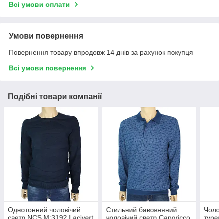
Всі умови оплати
Умови повернення
Повернення товару впродовж 14 днів за рахунок покупця
Всі умови повернення
Подібні товари компанії
Однотонний чоловічий
Стильний бавовняний
Чоло
светр NCS M:3192 Lacivert
чоловічий светр Caporicco
туре