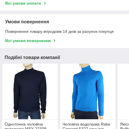
Всі умови оплати
Умови повернення
Повернення товару впродовж 14 днів за рахунок покупця
Всі умови повернення
Подібні товари компанії
Однотонна чоловіча
Чоловіча водолазка Rake
Якіс
водолазка MSY 22309
Concept 5322 синього
Pull