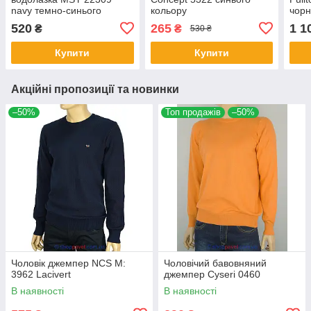
navy темно-синього
кольору
чорн
кольору
520
265
1 1
₴
₴
530 ₴
Купити
Купити
Акційні пропозиції та новинки
–50%
Топ продажів
–50%
Чоловік джемпер NCS M:
Чоловічий бавовняний
3962 Lacivert
джемпер Cyseri 0460
В наявності
В наявності