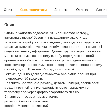
Опис
Характеристики
Доставка
Оплата
Умови 
Опис
Стильна чоловіча водолазка NCS оливкового кольору,
виконана з якісної бавовни з додаванням акрилу, що
забезпечує виробу не тільки відмінну посадку на фігурі, але і
гарантує відсутність усадки виробу після прання, так само як і
будь-яких інших деформацій. Деталі: круглий воріт, бавовняні
манжети на рукавах і по низу виробу перед декорований
оригінальною в'язкою. В такому светрі Ви будете відчувати
себе комфортно і невимушено, а модне забарвлення в цьому
сезоні додасть Вашому образу досконалості.
Рекомендації по догляду: хімчистка або ручне прання при
температурі 30 градусів.
Наявність необхідного розміру, детальні виміри, особливості
моделі уточнюйте у менеджерів інтернет магазину по
телефону або через форму зворотнього зв'язку.
В наявності товар з параметрами:
розмір - S колір - оливковий
розмір - M колір - оливковий