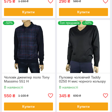
575
290
₴
₴
1 150 ₴
580 ₴
Купити
Купити
–50%
Топ продажів
–50%
Чоловік джемпер поло Tony
Пуловер чоловічий Taddy
Massimo 551 Н
0250 Н мис чорного кольору
В наявності
В наявності
550
345
₴
₴
1 100 ₴
690 ₴
Купити
Купити