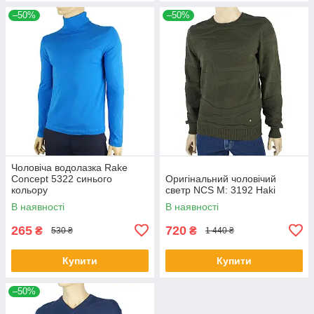
–50%
–50%
Чоловіча водолазка Rake
Concept 5322 синього
Оригінальний чоловічий
кольору
светр NCS M: 3192 Haki
В наявності
В наявності
265
720
₴
₴
530 ₴
1 440 ₴
Купити
Купити
–50%