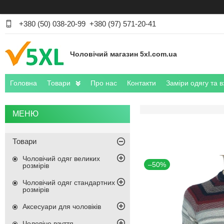
+380 (50) 038-20-99
+380 (97) 571-20-41
Чоловічий магазин 5xl.com.ua
Головна
Товари
Про нас
Контакти
Заміри одягу та в
Товари
Чоловічий одяг великих
–50%
розмірів
Чоловічий одяг стандартних
розмірів
Аксесуари для чоловіків
Чоловіче взуття