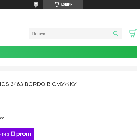
Кошик
CS 3463 BORDO В СМУЖКУ
rdo
ити з