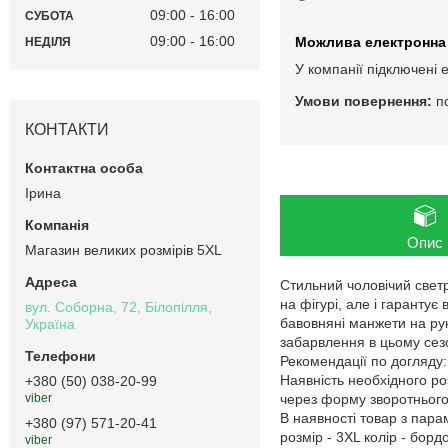
09:00
16:00
СУБОТА
09:00
16:00
НЕДІЛЯ
У компанії підключені 
п
КОНТАКТИ
Ірина
Опис
Магазин великих розмірів 5XL
Стильний чоловічий светр
на фігурі, але і гарантує
вул. Соборна, 72, Білопілля,
бавовняні манжети на рук
Україна
забарвлення в цьому сез
Рекомендації по догляду:
Наявність необхідного ро
+380 (50) 038-20-99
через форму зворотнього 
viber
В наявності товар з пар
+380 (97) 571-20-41
розмір - 3XL колір - борд
viber