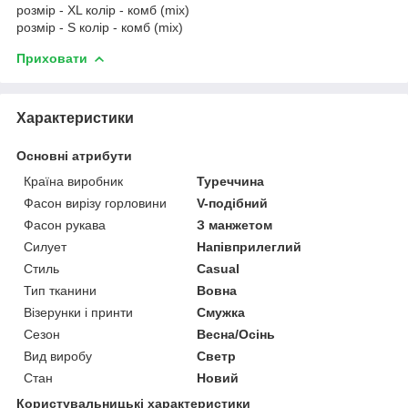
розмір - XL колір - комб (mix)
розмір - S колір - комб (mix)
Приховати
Характеристики
Основні атрибути
Країна виробник
Туреччина
Фасон вирізу горловини
V-подібний
Фасон рукава
З манжетом
Силует
Напівприлеглий
Стиль
Casual
Тип тканини
Вовна
Візерунки і принти
Смужка
Сезон
Весна/Осінь
Вид виробу
Светр
Стан
Новий
Користувальницькі характеристики