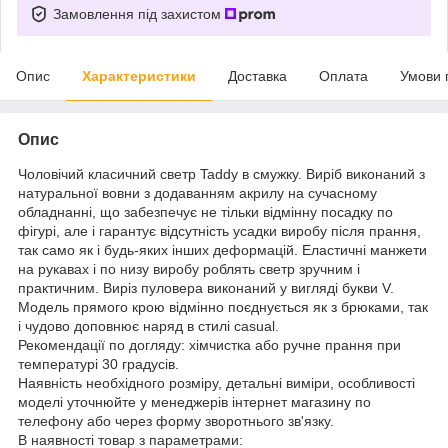
Замовлення під захистом
Опис
Характеристики
Доставка
Оплата
Умови 
Опис
Чоловічий класичний светр Taddy в смужку. Виріб виконаний з
натуральної вовни з додаванням акрилу на сучасному
обладнанні, що забезпечує не тільки відмінну посадку по
фігурі, але і гарантує відсутність усадки виробу після прання,
так само як і будь-яких інших деформацій. Еластичні манжети
на рукавах і по низу виробу роблять светр зручним і
практичним. Виріз пуловера виконаний у вигляді букви V.
Модель прямого крою відмінно поєднується як з брюками, так
і чудово доповнює наряд в стилі casual.
Рекомендації по догляду: хімчистка або ручне прання при
температурі 30 градусів.
Наявність необхідного розміру, детальні виміри, особливості
моделі уточнюйте у менеджерів інтернет магазину по
телефону або через форму зворотнього зв'язку.
В наявності товар з параметрами: