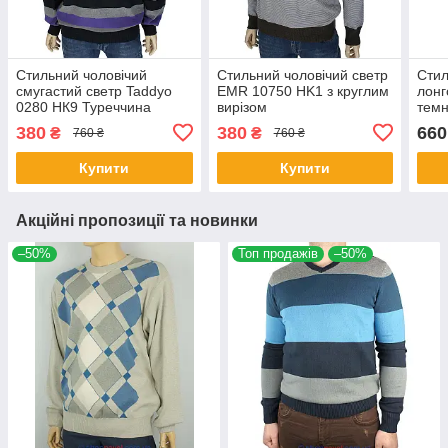
Стильний чоловічий
Стильний чоловічий светр
Стил
смугастий светр Taddyo
EMR 10750 HK1 з круглим
лонг
0280 НК9 Туреччина
вирізом
темн
380
380
660
₴
₴
760 ₴
760 ₴
Купити
Купити
Акційні пропозиції та новинки
–50%
Топ продажів
–50%