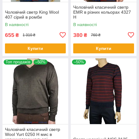
Чоловічий класичний светр
Чоловічий светр King Wool
EMR в різних кольорах 4327
407 сірий в ромби
Н
В наявності
В наявності
655
380
₴
₴
1 310 ₴
760 ₴
Купити
Купити
Топ продажів
–50%
–50%
Чоловічий класичний светр
Wool Yurt 0250 Н мис в