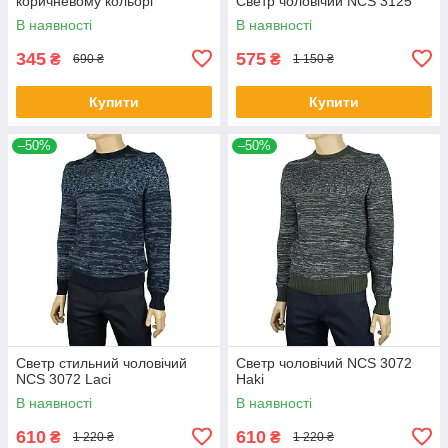
коричневому кольорі
Светр чоловічий NCS 3125
В наявності
В наявності
345
575
₴
₴
690 ₴
1 150 ₴
Купити
Купити
–50%
–50%
Светр стильний чоловічий
Светр чоловічий NCS 3072
NCS 3072 Laci
Haki
В наявності
В наявності
610
610
₴
₴
1 220 ₴
1 220 ₴