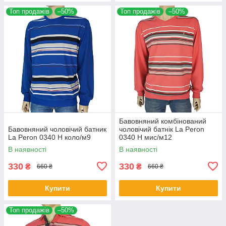
Топ продажів
–50%
Топ продажів
–50%
Бавовняний комбінований
Бавовняний чоловічий батник
чоловічий батнік La Peron
La Peron 0340 H коло/м9
0340 H мис/м12
В наявності
В наявності
330
330
₴
₴
660 ₴
660 ₴
Купити
Купити
Топ продажів
–50%