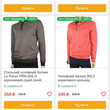
Купити
Купити
Топ продажів
–50%
Топ продажів
–50%
Стильний чоловічий батник
La Peron PRN-255 H
Чоловічий батник 9013
коричневий,сірий,синій.
коралового кольору
В наявності
В наявності
350
345
₴
₴
700 ₴
690 ₴
Купити
Купити