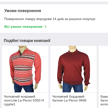
Умови повернення
Повернення товару впродовж 14 днів за рахунок покупця
Всі умови повернення
Подібні товари компанії
Чоловічий яскравий
Чоловічий бордовий
Баво
лонгслів La Peron 0350 H
батник La Peron 0846
батн
гудз/м1
коло