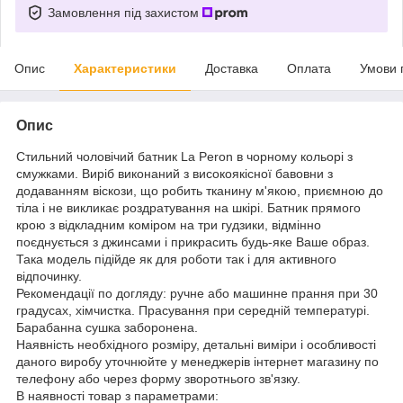
Замовлення під захистом
Опис
Характеристики
Доставка
Оплата
Умови 
Опис
Стильний чоловічий батник La Peron в чорному кольорі з
смужками. Виріб виконаний з високоякісної бавовни з
додаванням віскози, що робить тканину м'якою, приємною до
тіла і не викликає роздратування на шкірі. Батник прямого
крою з відкладним коміром на три гудзики, відмінно
поєднується з джинсами і прикрасить будь-яке Ваше образ.
Така модель підійде як для роботи так і для активного
відпочинку.
Рекомендації по догляду: ручне або машинне прання при 30
градусах, хімчистка. Прасування при середній температурі.
Барабанна сушка заборонена.
Наявність необхідного розміру, детальні виміри і особливості
даного виробу уточнюйте у менеджерів інтернет магазину по
телефону або через форму зворотнього зв'язку.
В наявності товар з параметрами: