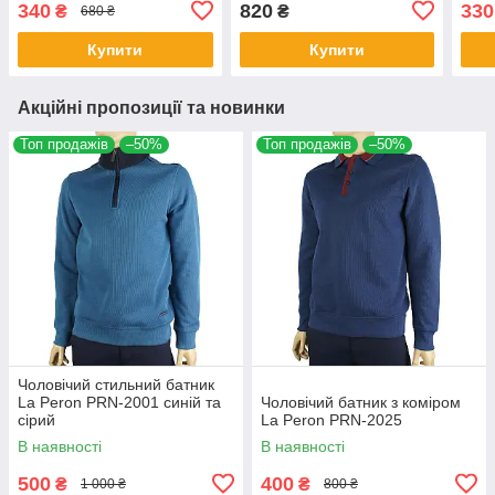
340
820
330
₴
₴
680 ₴
Купити
Купити
Акційні пропозиції та новинки
Топ продажів
–50%
Топ продажів
–50%
Чоловічий стильний батник
La Peron PRN-2001 синій та
Чоловічий батник з коміром
сірий
La Peron PRN-2025
В наявності
В наявності
500
400
₴
₴
1 000 ₴
800 ₴