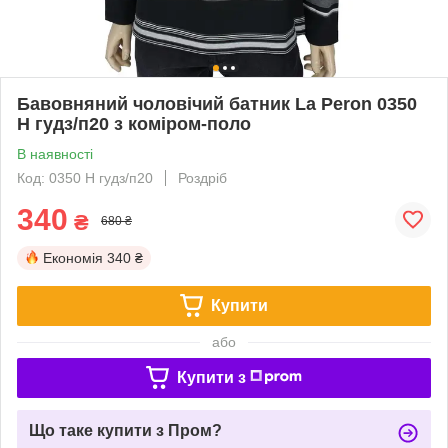
Бавовняний чоловічий батник La Peron 0350
H гудз/п20 з коміром-поло
В наявності
Код: 0350 H гудз/п20
Роздріб
340
₴
680 ₴
Економія
340 ₴
Купити
або
Купити з
Що таке купити з Пром?