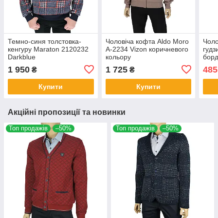
Темно-синя толстовка-
Чоловіча кофта Aldo Moro
Чоло
кенгуру Maraton 2120232
A-2234 Vizon коричневого
гудз
Darkblue
кольору
борд
1 950
1 725
485
₴
₴
Купити
Купити
Акційні пропозиції та новинки
Топ продажів
–50%
Топ продажів
–50%