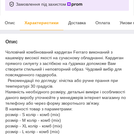
Замовлення під захистом
Опис
Характеристики
Доставка
Оплата
Умови 
Опис
Чоловічий комбінований кардиган Ferraro виконаний з
кашеміру високої якості на сучасному обладнанні. Кардиган
прямого силуету з застібкою на ґудзиках допоможе Вам
створити стильний і неповторний образ. Чудовий вибір для
повсякденного гардероба.
Рекомендації по догляду: хічістка або ручне прання при
температурі 30 градусів.
Наявність необхідного розміру, детальні виміри і особливості
даного виробу уточнюйте у менеджерів інтернет магазину по
телефону або через форму зворотнього зв'язку.
В наявності товар з параметрами:
розмір - S колір - комб (mix)
розмір - M колір - комб (mix)
розмір - XL колір - комб (mix)
розмір - L колір - комб (mix)