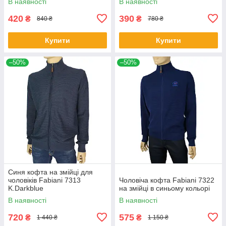
В наявності
В наявності
420
390
₴
₴
840 ₴
780 ₴
Купити
Купити
–50%
–50%
Синя кофта на змійці для
чоловіків Fabiani 7313
Чоловіча кофта Fabiani 7322
K.Darkblue
на змійці в синьому кольорі
В наявності
В наявності
720
575
₴
₴
1 440 ₴
1 150 ₴