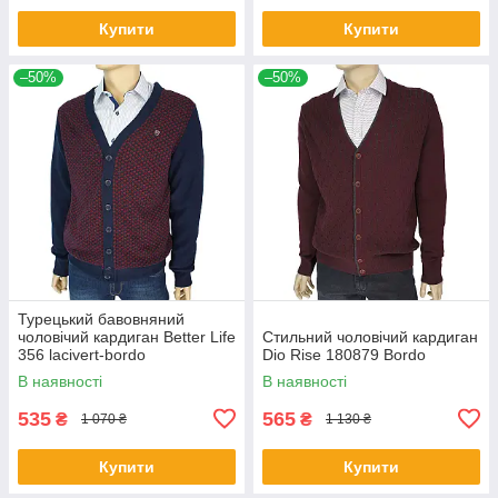
Купити
Купити
–50%
–50%
Турецький бавовняний
чоловічий кардиган Better Life
Стильний чоловічий кардиган
356 lacivert-bordo
Dio Rise 180879 Bordo
В наявності
В наявності
535
565
₴
₴
1 070 ₴
1 130 ₴
Купити
Купити