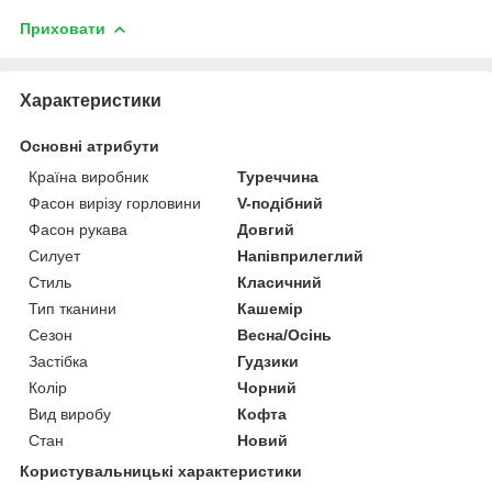
Приховати
Характеристики
Основні атрибути
Країна виробник
Туреччина
Фасон вирізу горловини
V-подібний
Фасон рукава
Довгий
Силует
Напівприлеглий
Стиль
Класичний
Тип тканини
Кашемір
Сезон
Весна/Осінь
Застібка
Гудзики
Колір
Чорний
Вид виробу
Кофта
Стан
Новий
Користувальницькі характеристики