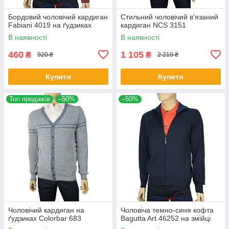
Бордовий чоловічий кардиган
Стильний чоловічий в'язаний
Fabiani 4019 на ґудзиках
кардиган NCS 3151
В наявності
В наявності
460
1 105
₴
₴
920 ₴
2 210 ₴
Купити
Купити
Топ продажів
–50%
–50%
Чоловічий кардиган на
Чоловіча темно-синя кофта
ґудзиках Colorbar 683
Bagutta Art.46252 на змійці