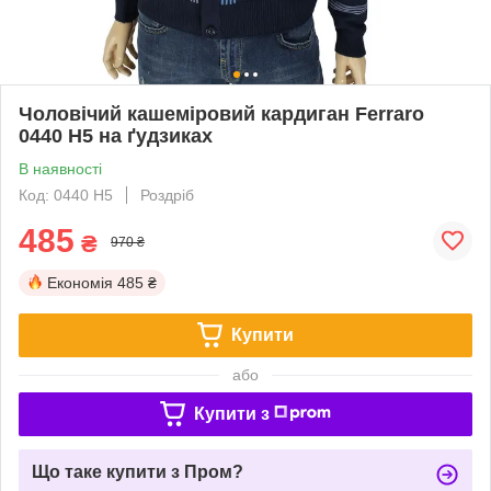
Чоловічий кашеміровий кардиган Ferraro
0440 Н5 на ґудзиках
В наявності
Код: 0440 Н5
Роздріб
485
₴
970 ₴
Економія
485 ₴
Купити
або
Купити з
Що таке купити з Пром?