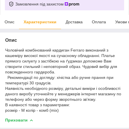
Замовлення під захистом
Опис
Характеристики
Доставка
Оплата
Умови 
Опис
Чоловічий комбінований кардиган Ferraro виконаний з
кашеміру високої якості на сучасному обладнанні. Платье
прямого силуету з застібкою на ґудзиках допоможе Вам
створити стильний і неповторний образ. Чудовий вибір для
повсякденного гардероба.
Рекомендації по догляду: хічістка або ручне прання при
температурі 30 градусів.
Наявність необхідного розміру, детальні виміри і особливості
даного виробу уточнюйте у менеджерів інтернет магазину по
телефону або через форму зворотнього зв'язку.
В наявності товар з параметрами:
розмір - M колір - комб (mix)
Приховати