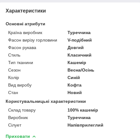
Характеристики
Основні атрибути
Країна виробник
Туреччина
Фасон вирізу горловини
V-подібний
Фасон рукава
Довгий
Стиль
Класичний
Тип тканини
Кашемір
Сезон
Весна/Осінь
Колір
Синій
Вид виробу
Кофта
Стан
Новий
Користувальницькі характеристики
Склад товару
100% кашемір
Виробник
Туреччина
Сілует
Напівприлеглий
Приховати