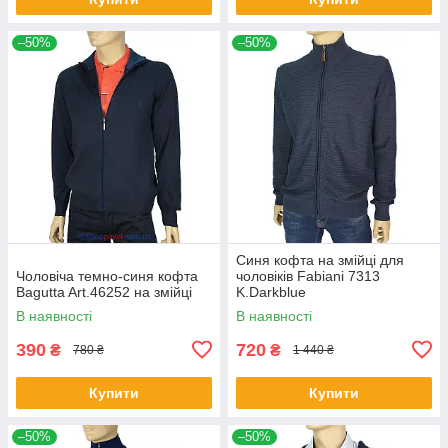
–50%
–50%
Синя кофта на змійці для
Чоловіча темно-синя кофта
чоловіків Fabiani 7313
Bagutta Art.46252 на змійці
K.Darkblue
В наявності
В наявності
390
720
₴
₴
780 ₴
1 440 ₴
Купити
Купити
–50%
–50%