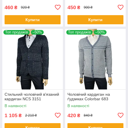
460
450
₴
₴
920 ₴
900 ₴
Купити
Купити
Топ продажів
–50%
Топ продажів
–50%
Стильний чоловічий в'язаний
Чоловічий кардиган на
кардиган NCS 3151
ґудзиках Colorbar 683
В наявності
В наявності
1 105
420
₴
₴
2 210 ₴
840 ₴
Купити
Купити