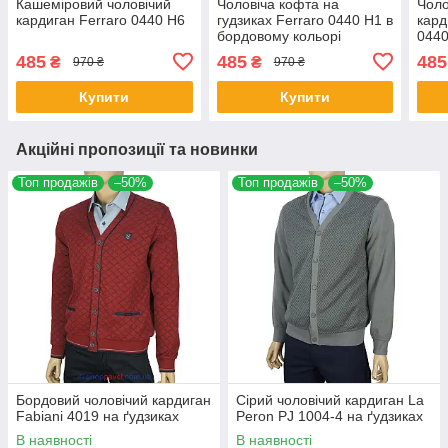
Кашеміровий чоловічий
Чоловіча кофта на
Чоло
кардиган Ferraro 0440 Н6
гудзиках Ferraro 0440 Н1 в
кард
бордовому кольорі
044
485
485
485
₴
₴
970 ₴
970 ₴
Купити
Купити
Акційні пропозиції та новинки
Топ продажів
–50%
Топ продажів
–50%
Бордовий чоловічий кардиган
Сірий чоловічий кардиган La
Fabiani 4019 на ґудзиках
Peron PJ 1004-4 на ґудзиках
В наявності
В наявності