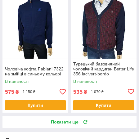
Турецький бавовняний
Чоловіча кофта Fabiani 7322
чоловічий кардиган Better Life
на змійці в синьому кольорі
356 lacivert-bordo
В наявності
В наявності
575
535
₴
₴
1 150 ₴
1 070 ₴
Купити
Купити
Показати ще