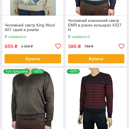
Чоловічий класичний светр
Чоловічий светр King Wool
EMR в різних кольорах 4327
407 сірий в ромби
Н
В наявності
В наявності
655
380
₴
₴
1 310 ₴
760 ₴
Купити
Купити
Топ продажів
–50%
–50%