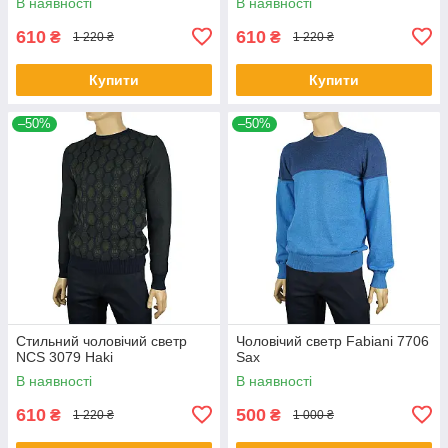
В наявності
В наявності
610
610
₴
₴
1 220 ₴
1 220 ₴
Купити
Купити
–50%
–50%
Стильний чоловічий светр
Чоловічий светр Fabiani 7706
NCS 3079 Haki
Sax
В наявності
В наявності
610
500
₴
₴
1 220 ₴
1 000 ₴