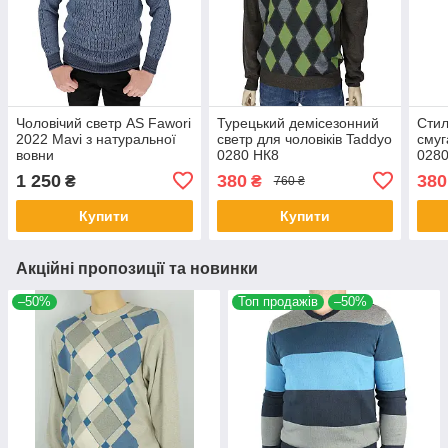
Чоловічий светр AS Fawori
Турецький демісезонний
Стил
2022 Mavi з натуральної
светр для чоловіків Taddyo
смуг
вовни
0280 НК8
0280
1 250
380
380
₴
₴
760 ₴
Купити
Купити
Акційні пропозиції та новинки
–50%
Топ продажів
–50%