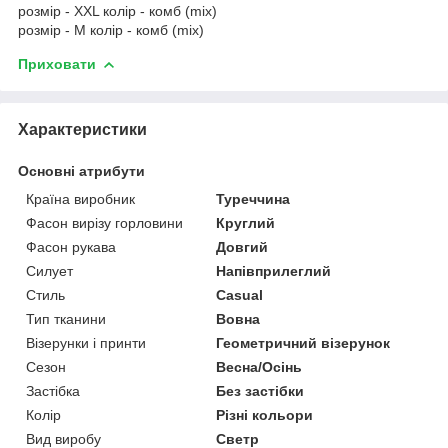
розмір - XXL колір - комб (mix)
розмір - M колір - комб (mix)
Приховати
Характеристики
Основні атрибути
Країна виробник
Туреччина
Фасон вирізу горловини
Круглий
Фасон рукава
Довгий
Силует
Напівприлеглий
Стиль
Casual
Тип тканини
Вовна
Візерунки і принти
Геометричний візерунок
Сезон
Весна/Осінь
Застібка
Без застібки
Колір
Різні кольори
Вид виробу
Светр