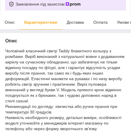
Замовлення під захистом
Опис
Характеристики
Доставка
Оплата
Умови 
Опис
Чоловічий класичний светр Taddy блакитного кольору з
ромбами. Виріб виконаний з натуральної вовни з додаванням
акрилу на сучасному обладнанні, що забезпечує не тільки
відмінну посадку по фігурі, але і гарантує відсутність усадки
виробу після прання, так само як і будь-яких інших
деформацій. Еластичні манжети на рукавах і по низу виробу
роблять светр зручним і практичним. Виріз пуловера
виконаний у вигляді букви V. Модель прямого крою відмінно
поєднується як з брюками, так і чудово доповнює наряд в
стилі casual.
Рекомендації по догляду: хімчистка або ручне прання при
температурі 30 градусів.
Наявність необхідного розміру, детальні виміри, особливості
моделі уточнюйте у менеджерів інтернет магазину по
телефону або через форму зворотнього зв'язку.