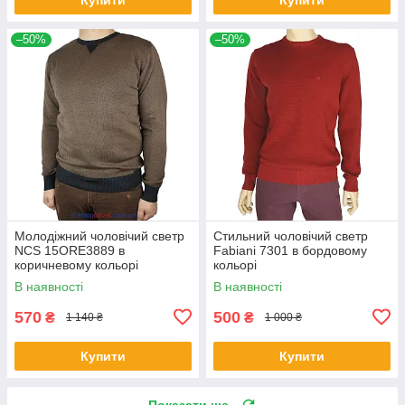
–50%
–50%
Молодіжний чоловічий светр
Стильний чоловічий светр
NCS 15ORE3889 в
Fabiani 7301 в бордовому
коричневому кольорі
кольорі
В наявності
В наявності
570
500
₴
₴
1 140 ₴
1 000 ₴
Купити
Купити
Показати ще