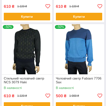
610
610
₴
₴
1 220 ₴
1 220 ₴
Купити
Купити
–50%
–50%
Стильний чоловічий светр
Чоловічий светр Fabiani 7706
NCS 3079 Haki
Sax
В наявності
В наявності
610
500
₴
₴
1 220 ₴
1 000 ₴
Купити
Купити