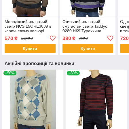
Молодіжний чоловічий
Стильний чоловічий
Одно
светр NCS 15ORE3889 в
смугастий светр Taddyo
свет
коричневому кольорі
0280 НК9 Туреччина
в те
570
380
720
₴
₴
1 140 ₴
760 ₴
Купити
Купити
Акційні пропозиції та новинки
–50%
–50%