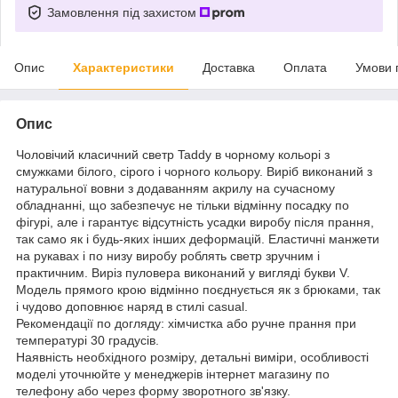
Замовлення під захистом
Опис
Характеристики
Доставка
Оплата
Умови 
Опис
Чоловічий класичний светр Taddy в чорному кольорі з
смужками білого, сірого і чорного кольору. Виріб виконаний з
натуральної вовни з додаванням акрилу на сучасному
обладнанні, що забезпечує не тільки відмінну посадку по
фігурі, але і гарантує відсутність усадки виробу після прання,
так само як і будь-яких інших деформацій. Еластичні манжети
на рукавах і по низу виробу роблять светр зручним і
практичним. Виріз пуловера виконаний у вигляді букви V.
Модель прямого крою відмінно поєднується як з брюками, так
і чудово доповнює наряд в стилі casual.
Рекомендації по догляду: хімчистка або ручне прання при
температурі 30 градусів.
Наявність необхідного розміру, детальні виміри, особливості
моделі уточнюйте у менеджерів інтернет магазину по
телефону або через форму зворотного зв'язку.