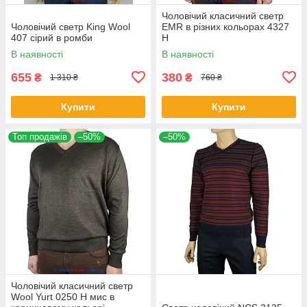
Чоловічий класичний светр
Чоловічий светр King Wool
EMR в різних кольорах 4327
407 сірий в ромби
Н
В наявності
В наявності
655
380
₴
₴
1 310 ₴
760 ₴
Купити
Купити
Топ продажів
–50%
–50%
Чоловічий класичний светр
Wool Yurt 0250 Н мис в