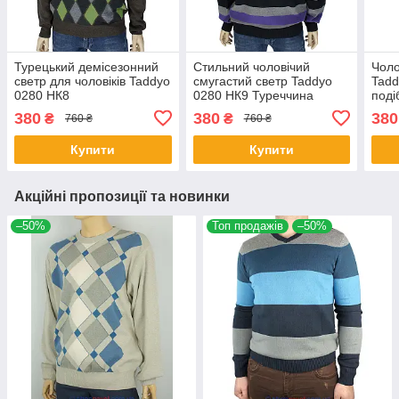
Турецький демісезонний
Стильний чоловічий
Чоло
светр для чоловіків Taddyo
смугастий светр Taddyo
Tadd
0280 НК8
0280 НК9 Туреччина
поді
380
380
380
₴
₴
760 ₴
760 ₴
Купити
Купити
Акційні пропозиції та новинки
–50%
Топ продажів
–50%