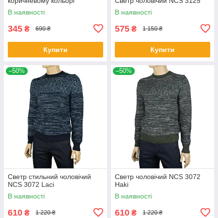
коричневому кольорі
Светр чоловічий NCS 3125
В наявності
В наявності
345
575
₴
₴
690 ₴
1 150 ₴
Купити
Купити
–50%
–50%
Светр стильний чоловічий
Светр чоловічий NCS 3072
NCS 3072 Laci
Haki
В наявності
В наявності
610
610
₴
₴
1 220 ₴
1 220 ₴