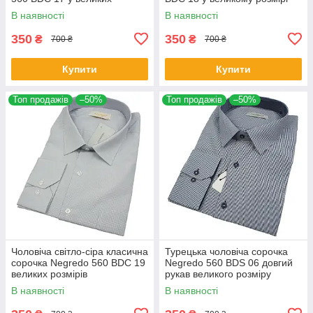
розмірах
В наявності
В наявності
350
350
₴
₴
700 ₴
700 ₴
Купити
Купити
Топ продажів
–50%
Топ продажів
–50%
Чоловіча світло-сіра класична
Турецька чоловіча сорочка
сорочка Negredo 560 BDC 19
Negredo 560 BDS 06 довгий
великих розмірів
рукав великого розміру
В наявності
В наявності