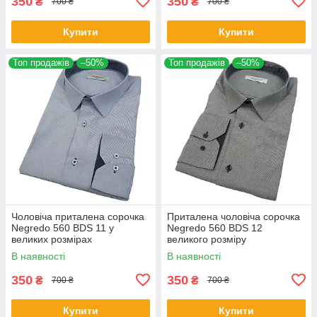
350
350
₴
₴
700 ₴
700 ₴
Купити
Купити
Топ продажів
–50%
Топ продажів
–50%
Чоловіча приталена сорочка
Приталена чоловіча сорочка
Negredo 560 BDS 11 у
Negredo 560 BDS 12
великих розмірах
великого розміру
В наявності
В наявності
350
350
₴
₴
700 ₴
700 ₴
Купити
Купити