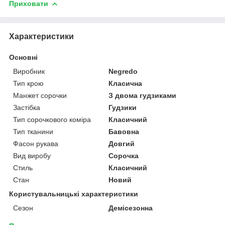
Приховати
Характеристики
Основні
Виробник
Negredo
Тип крою
Класична
Манжет сорочки
З двома гудзиками
Застібка
Гудзики
Тип сорочкового коміра
Класичний
Тип тканини
Бавовна
Фасон рукава
Довгий
Вид виробу
Сорочка
Стиль
Класичний
Стан
Новий
Користувальницькі характеристики
Сезон
Демісезонна