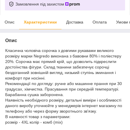
Замовлення під захистом
Опис
Характеристики
Доставка
Оплата
Умови 
Опис
Класична чоловіча сорочка з довгими рукавами великого
розміру марки Negredo виконана з бавовни 80% і поліестеру
20%. Сорочка має прямий крій, що дозволить підкреслити
достоїнства фігури. Склад тканини забезпечує сорочці
бездоганний зовнішній вигляд, низький ступінь зминання і
комфорт при носінні.
Рекомендації по догляду: ручне або машинне прання при 30
градусах, хімчистка. Прасування при середній температурі.
Барабанна сушка заборонена.
Наявність необхідного розміру, детальні виміри і особливості
даного виробу уточнюйте у менеджерів інтернет магазину по
телефону або через форму зворотнього зв'язку.
В наявності товар з параметрами:
розмір - 4XL колір - комб (mix)