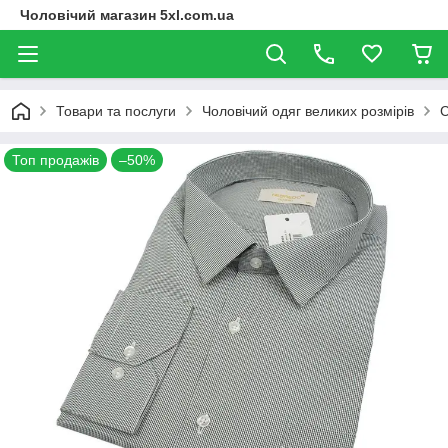
Чоловічий магазин 5xl.com.ua
Товари та послуги
Чоловічий одяг великих розмірів
С
Топ продажів
–50%