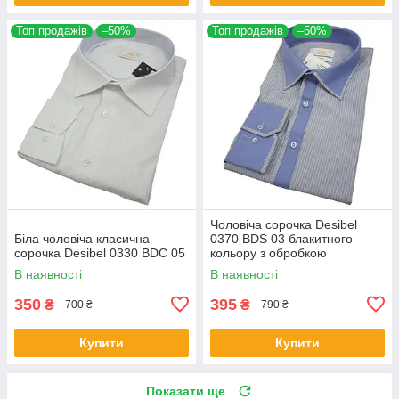
Топ продажів
–50%
Топ продажів
–50%
Чоловіча сорочка Desibel
Біла чоловіча класична
0370 BDS 03 блакитного
сорочка Desibel 0330 BDC 05
кольору з обробкою
В наявності
В наявності
350
395
₴
₴
700 ₴
790 ₴
Купити
Купити
Показати ще