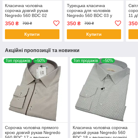
Класична чоловіча
Турецька класична
Світ
сорочка довгий рукав
сорочка для чоловіків
соро
Negredo 560 BDC 02
Negredo 560 BDC 03 у
11 д
великий розмір
великих розмірах
350
350
350
₴
₴
700 ₴
700 ₴
Купити
Купити
Акційні пропозиції та новинки
Топ продажів
–50%
Топ продажів
–50%
Сорочка чоловіча прямого
Класична чоловіча сорочка
крою довгий рукав Negredo
довгий рукав Negredo 560
560 BDC 17 у великих
BDC 18 у великому розмірі