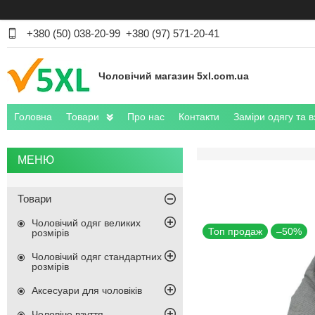
+380 (50) 038-20-99
+380 (97) 571-20-41
Чоловічий магазин 5xl.com.ua
Головна
Товари
Про нас
Контакти
Заміри одягу та в
Товари
Чоловічий одяг великих
Топ продаж
–50%
розмірів
Чоловічий одяг стандартних
розмірів
Аксесуари для чоловіків
Чоловіче взуття