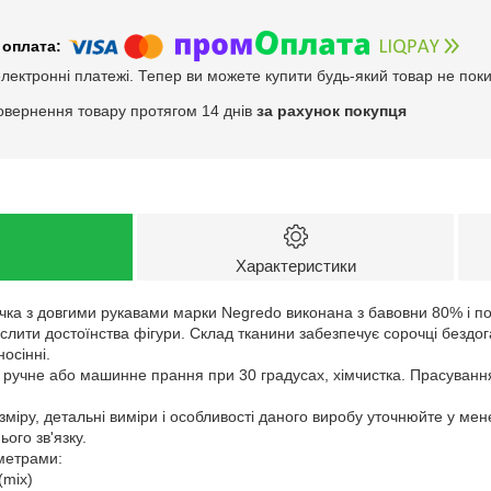
електронні платежі. Тепер ви можете купити будь-який товар не пок
овернення товару протягом 14 днів
за рахунок покупця
Характеристики
чка з довгими рукавами марки Negredo виконана з бавовни 80% і п
еслити достоїнства фігури. Склад тканини забезпечує сорочці бездог
осінні.
: ручне або машинне прання при 30 градусах, хімчистка. Прасуванн
зміру, детальні виміри і особливості даного виробу уточнюйте у ме
ого зв'язку.
аметрами:
(mix)