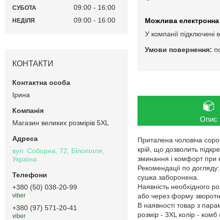
09:00
16:00
СУБОТА
09:00
16:00
НЕДІЛЯ
У компанії підключені 
п
КОНТАКТИ
Ірина
Опис
Магазин великих розмірів 5XL
Приталена чоловіча соро
крій, що дозволить підкр
вул. Соборна, 72, Білопілля,
зминання і комфорт при н
Україна
Рекомендації по догляду
сушка заборонена.
Наявність необхідного ро
+380 (50) 038-20-99
або через форму зворотнь
viber
В наявності товар з пар
+380 (97) 571-20-41
розмір - 3XL колір - комб 
viber