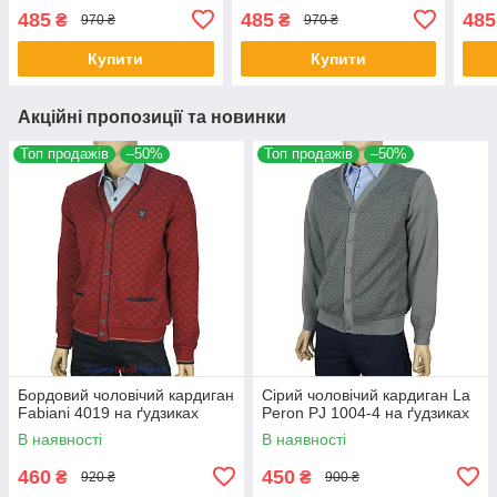
485
485
485
₴
₴
970 ₴
970 ₴
Купити
Купити
Акційні пропозиції та новинки
Топ продажів
–50%
Топ продажів
–50%
Бордовий чоловічий кардиган
Сірий чоловічий кардиган La
Fabiani 4019 на ґудзиках
Peron PJ 1004-4 на ґудзиках
В наявності
В наявності
460
450
₴
₴
920 ₴
900 ₴