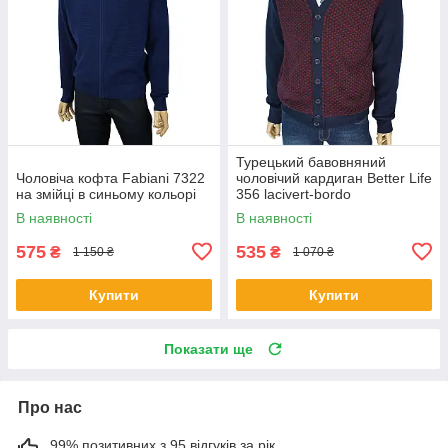
Турецький бавовняний
Чоловіча кофта Fabiani 7322
чоловічий кардиган Better Life
на змійці в синьому кольорі
356 lacivert-bordo
В наявності
В наявності
575
535
₴
₴
1 150 ₴
1 070 ₴
Купити
Купити
Показати ще
Про нас
99% позитивних з 95 відгуків за рік