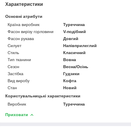
Характеристики
Основні атрибути
Країна виробник
Туреччина
Фасон вирізу горловини
V-подібний
Фасон рукава
Довгий
Силует
Напівприлеглий
Стиль
Класичний
Тип тканини
Вовна
Сезон
Весна/Осінь
Застібка
Гудзики
Вид виробу
Кофта
Стан
Новий
Користувальницькі характеристики
Виробник
Туреччина
Приховати