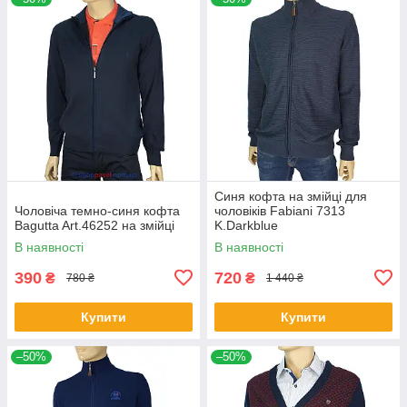
Синя кофта на змійці для
Чоловіча темно-синя кофта
чоловіків Fabiani 7313
Bagutta Art.46252 на змійці
K.Darkblue
В наявності
В наявності
390
720
₴
₴
780 ₴
1 440 ₴
Купити
Купити
–50%
–50%