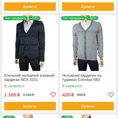
Купити
Купити
Топ продажів
–50%
Топ продажів
–50%
Стильний чоловічий в'язаний
Чоловічий кардиган на
кардиган NCS 3151
ґудзиках Colorbar 683
В наявності
В наявності
1 105
420
₴
₴
2 210 ₴
840 ₴
Купити
Купити
–50%
–50%